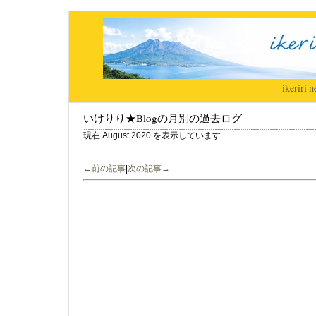
ikeriri
|
n
いけりり★Blogの月別の過去ログ
現在 August 2020 を表示しています
←前の記事
|
次の記事→