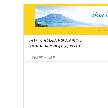
ikeriri
|
n
いけりり★Blogの月別の過去ログ
現在 September 2020 を表示しています
←前の記事
|
次の記事→