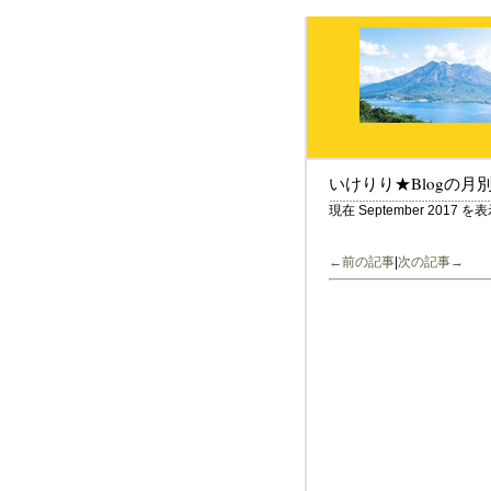
いけりり★Blogの月
現在 September 2017
←前の記事
|
次の記事→