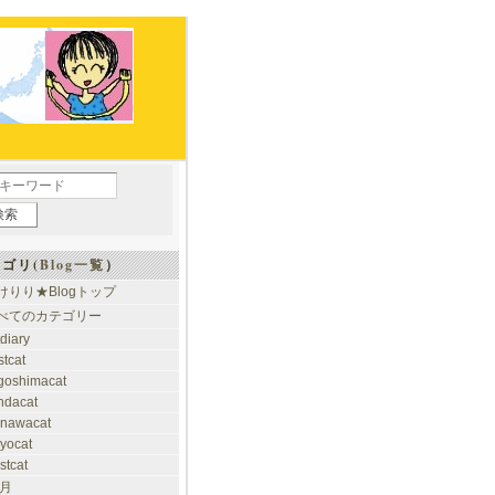
ゴリ(
Blog一覧
）
けりり★Blogトップ
べてのカテゴリー
tdiary
stcat
goshimacat
ndacat
inawacat
kyocat
stcat
 月