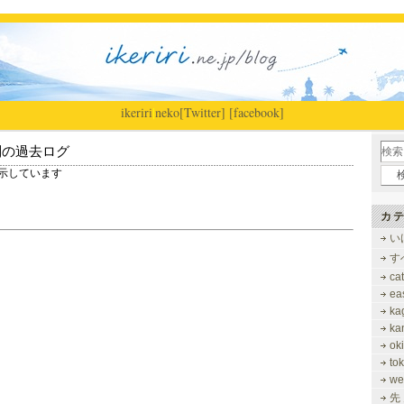
ikeriri
|
neko
[Twitter]
[facebook]
別の過去ログ
 を表示しています
カテ
い
す
ca
ea
ka
ka
ok
to
we
先