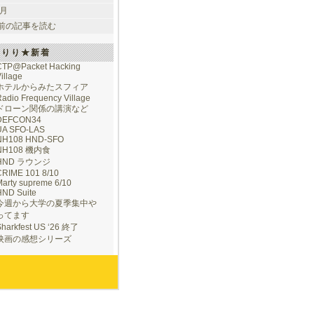
 月
前の記事を読む
けりり★新着
CTP@Packet Hacking
illage
ホテルからみたスフィア
adio Frequency Village
ドローン関係の講演など
DEFCON34
UA SFO-LAS
NH108 HND-SFO
NH108 機内食
HND ラウンジ
CRIME 101 8/10
arty supreme 6/10
HND Suite
今週から大学の夏季集中や
ってます
Sharkfest US ‘26 終了
映画の感想シリーズ