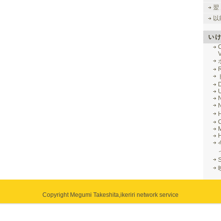
翌
以
い
V
R
M
Copyright Megumi Takeshita,
ikeriri network service