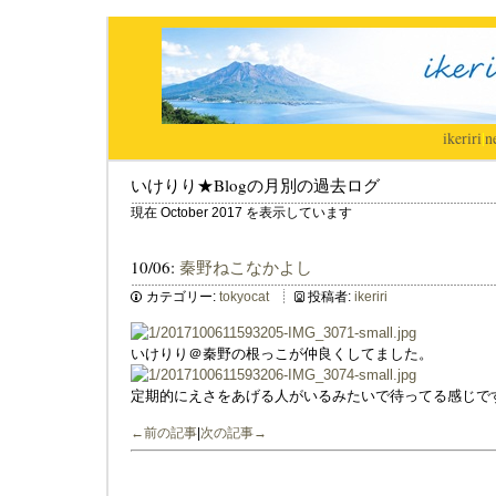
ikeriri
|
n
いけりり★Blogの月別の過去ログ
現在 October 2017 を表示しています
10/06:
秦野ねこなかよし
カテゴリー:
tokyocat
投稿者:
ikeriri
いけりり＠秦野の根っこが仲良くしてました。
定期的にえさをあげる人がいるみたいで待ってる感じで
←前の記事
|
次の記事→