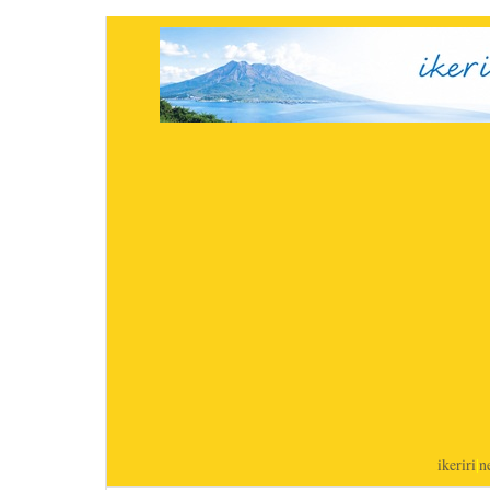
ikeriri
|
n