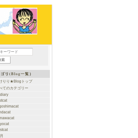
ゴリ(
Blog一覧
）
けりり★Blogトップ
べてのカテゴリー
tdiary
stcat
goshimacat
ndacat
inawacat
kyocat
stcat
 月