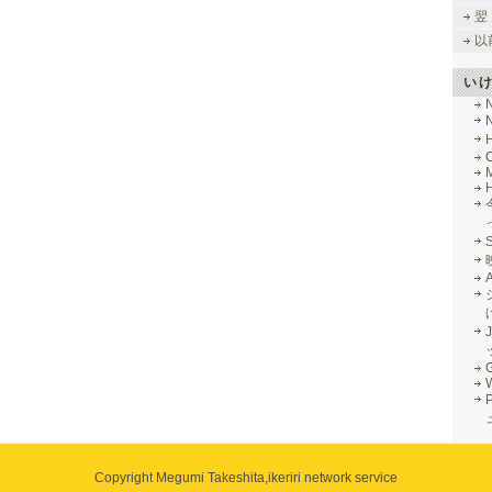
翌
以
い
M
J
G
Copyright Megumi Takeshita,
ikeriri network service