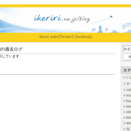
ikeriri
|
neko
[Twitter]
[facebook]
別の過去ログ
を表示しています
カテ
い
す
ca
ea
ka
ka
ok
to
we
先