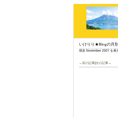
いけりり★Blogの月
現在 November 2007 
←前の記事
|
次の記事→