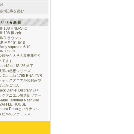
 月
前の記事を読む
けりり★新着
NH108 HND-SFO
NH108 機内食
HND ラウンジ
CRIME 101 8/10
arty supreme 6/10
HND Suite
今週から大学の夏季集中や
ってます
Sharkfest US ‘26 終了
映画の感想シリーズ
AirCanada 1765 BNA-YVR
ジャックダニエルのおみや
げとかごはん
ack Daniel Distirary ジャ
ックダニエル醸造所ツアー
ame Terminal Nashville
WAFFLE HOUSE
Paura Deanというナッシ
ュビルのファミレス