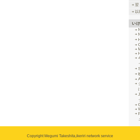
翌
以
い
M
J
G
Copyright Megumi Takeshita,
ikeriri network service