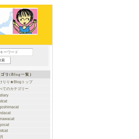
ゴリ(
Blog一覧
）
けりり★Blogトップ
べてのカテゴリー
tdiary
stcat
goshimacat
ndacat
inawacat
kyocat
stcat
 月