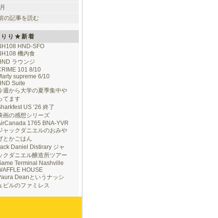
 月
前の記事を読む
けりり★新着
NH108 HND-SFO
NH108 機内食
HND ラウンジ
CRIME 101 8/10
arty supreme 6/10
HND Suite
今週から大学の夏季集中や
ってます
Sharkfest US ‘26 終了
映画の感想シリーズ
AirCanada 1765 BNA-YVR
ジャックダニエルのおみや
げとかごはん
ack Daniel Distirary ジャ
ックダニエル醸造所ツアー
ame Terminal Nashville
WAFFLE HOUSE
Paura Deanというナッシ
ュビルのファミレス