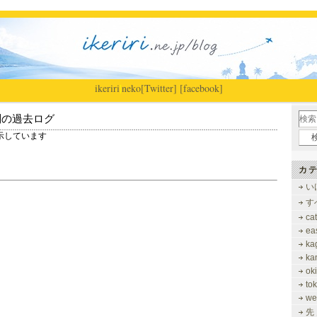
ikeriri
|
neko
[Twitter]
[facebook]
別の過去ログ
を表示しています
カテ
い
す
ca
ea
ka
ka
ok
to
we
先