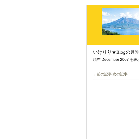
いけりり★Blogの月
現在 December 2007 
←前の記事
|
次の記事→