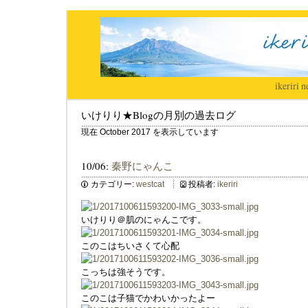
ikeriri
|
n
いけりり★Blogの月別の過去ログ
現在 October 2017 を表示しています
10/06:
秦野にゃんこ
カテゴリー:
westcat
投稿者:
ikeriri
いけりり＠肌のにゃんこです。
このこはちいさくて心配
こっちは強そうです。
このこは子猫でかわいかったよー