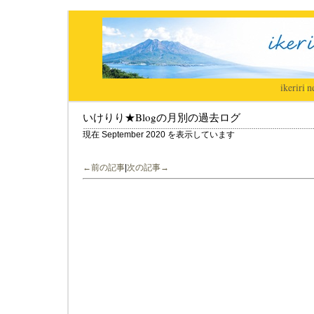
ikeriri
|
n
いけりり★Blogの月別の過去ログ
現在 September 2020 を表示しています
←前の記事
|
次の記事→