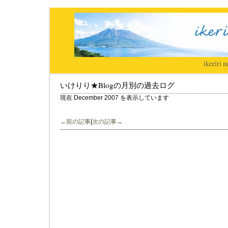
ikeriri
|
n
いけりり★Blogの月別の過去ログ
現在 December 2007 を表示しています
←前の記事
|
次の記事→