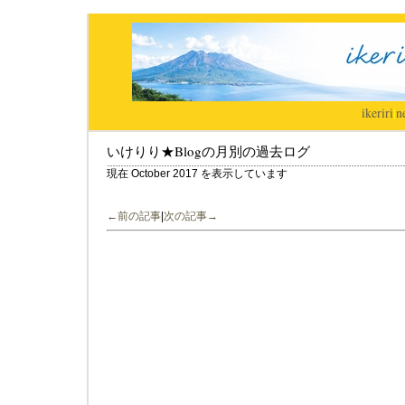
ikeriri
|
n
いけりり★Blogの月別の過去ログ
現在 October 2017 を表示しています
←前の記事
|
次の記事→