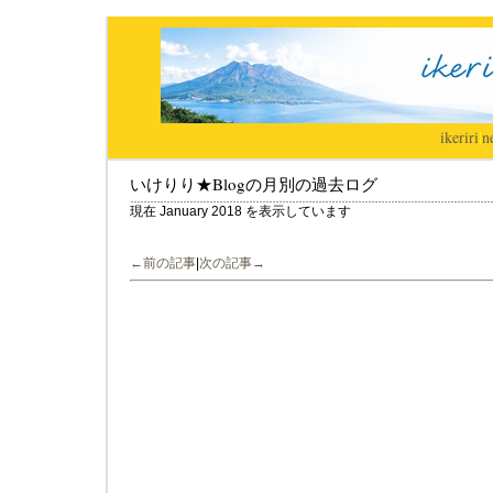
ikeriri
|
n
いけりり★Blogの月別の過去ログ
現在 January 2018 を表示しています
←前の記事
|
次の記事→