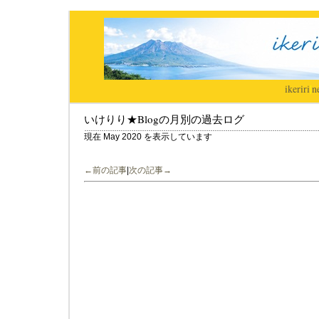
ikeriri
|
n
いけりり★Blogの月別の過去ログ
現在 May 2020 を表示しています
←前の記事
|
次の記事→