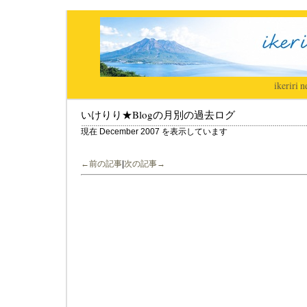
ikeriri
|
n
いけりり★Blogの月別の過去ログ
現在 December 2007 を表示しています
←前の記事
|
次の記事→