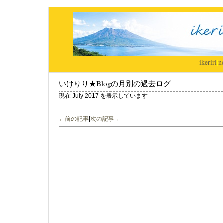
ikeriri
|
n
いけりり★Blogの月別の過去ログ
現在 July 2017 を表示しています
←前の記事
|
次の記事→