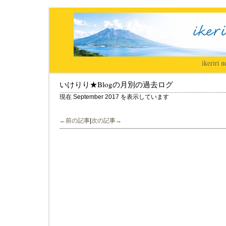
ikeriri
|
n
いけりり★Blogの月別の過去ログ
現在 September 2017 を表示しています
←前の記事
|
次の記事→