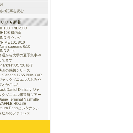
 月
前の記事を読む
けりり★新着
NH108 HND-SFO
NH108 機内食
HND ラウンジ
CRIME 101 8/10
arty supreme 6/10
HND Suite
今週から大学の夏季集中や
ってます
Sharkfest US ‘26 終了
映画の感想シリーズ
AirCanada 1765 BNA-YVR
ジャックダニエルのおみや
げとかごはん
ack Daniel Distirary ジャ
ックダニエル醸造所ツアー
ame Terminal Nashville
WAFFLE HOUSE
Paura Deanというナッシ
ュビルのファミレス