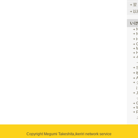
翌
以
い
M
J
G
Copyright Megumi Takeshita,
ikeriri network service