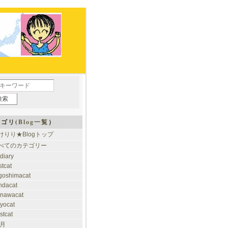
ゴリ(
Blog一覧
）
けりり★Blogトップ
べてのカテゴリー
tdiary
stcat
goshimacat
ndacat
inawacat
kyocat
stcat
 月