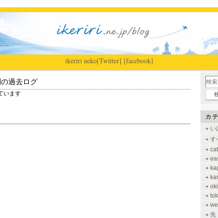
ikeriri
|
neko
[Twitter]
[facebook]
別の過去ログ
しています
カテ
い
す
ca
ea
ka
ka
ok
to
we
先