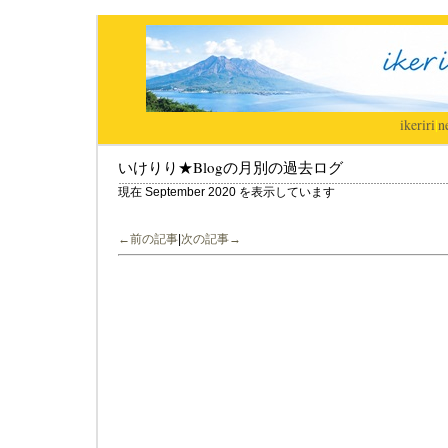
ikeriri
|
n
いけりり★Blogの月別の過去ログ
現在 September 2020 を表示しています
←前の記事
|
次の記事→