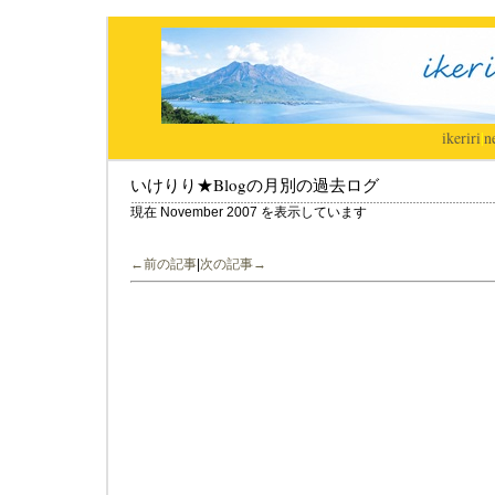
ikeriri
|
n
いけりり★Blogの月別の過去ログ
現在 November 2007 を表示しています
←前の記事
|
次の記事→