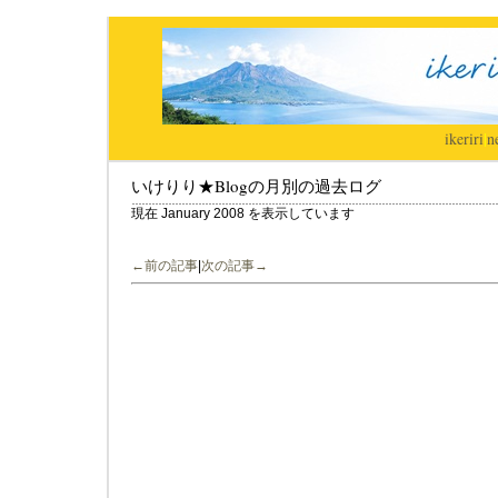
ikeriri
|
n
いけりり★Blogの月別の過去ログ
現在 January 2008 を表示しています
←前の記事
|
次の記事→