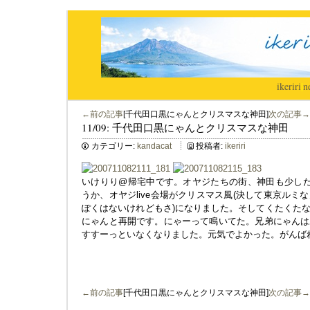
ikeriri
|
n
←前の記事
[千代田口黒にゃんとクリスマスな神田]
次の記事→
11/09: 千代田口黒にゃんとクリスマスな神田
カテゴリー:
kandacat
投稿者:
ikeriri
いけりり@帰宅中です。オヤジたちの街、神田も少しだ
うか、オヤジlive会場がクリスマス風(決して東京ル
ぽくはないけれどもさ)になりました。そしてくたくた
にゃんと再開です。にゃーって鳴いてた。兄弟にゃんは
すすーっといなくなりました。元気でよかった。がんば
←前の記事
[千代田口黒にゃんとクリスマスな神田]
次の記事→