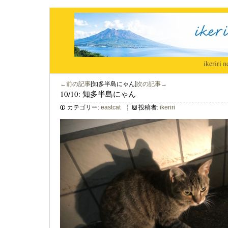
ikeriri
|
n
←前の記事
[知多半島にゃん]
次の記事→
10/10: 知多半島にゃん
カテゴリー:
eastcat
投稿者:
ikeriri