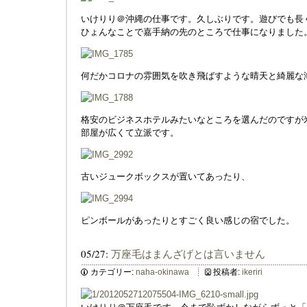
いけりり＠沖縄の仕事です。久しぶりです。遊びでも長
ひょんなことで嘉手納の先のところで仕事になりました
何だかコロナの雰囲気を吹き飛ばすような晴天と綺麗な
格安のビジネスホテルみたいなところを選んだのですが
部屋が広くて立派です。
古いジュークボックスが置いてあったり、
ピンボールがあったりとすごく良い感じの宿でした。
05/27:
万座毛はまんざげとは言いません
カテゴリー:
naha-okinawa
投稿者:
ikeriri