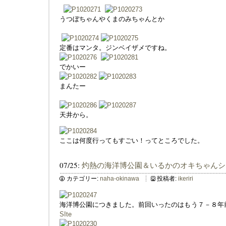
うつぼちゃんやくまのみちゃんとか
定番はマンタ。ジンベイザメですね。
でかいー
まんたー
天井から。
ここは何度行ってもすごい！ってところでした。
07/25:
灼熱の海洋博公園＆いるかのオキちゃんシ
カテゴリー:
naha-okinawa
投稿者:
ikeriri
海洋博公園につきました。前回いったのはもう７－８年
SIte