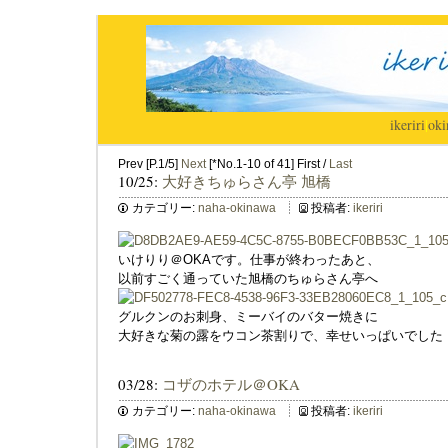
ikeriri
|
oki
Prev [P.1/5]
Next
[*No.1-10 of 41] First /
Last
10/25:
大好きちゅらさん亭 旭橋
カテゴリー:
naha-okinawa
投稿者:
ikeriri
いけりり＠OKAです。仕事が終わったあと、
以前すごく通っていた旭橋のちゅらさん亭へ
グルクンのお刺身、ミーバイのバター焼きに
大好きな菊の露をウコン茶割りで、幸せいっぱいでした
03/28:
コザのホテル＠OKA
カテゴリー:
naha-okinawa
投稿者:
ikeriri