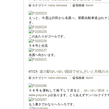
カテゴリー:
naha-okinawa
投稿者:
ikeriri
えっと、今度は許田から名護へ。那覇自動車道はわナ
す。
このあたりがゴールです。
５８号と合流
名護へ向かいます。
07/25:
道の駅ゆいゆい国頭でぜんざいと月桃のカ
カテゴリー:
naha-okinawa
投稿者:
ikeriri
５８号を運転して南下して戻ると、
ゆいゆい国頭 ト
www.yuiyui-k.jp
があります。とりあえずヤンバルクイナ
もう暑さでかなりへろへろです。