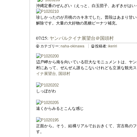
沖縄定番のぜんざい（えっと、白玉団子、あずきがはい
珍しかったのが月桃のカキ氷でした。普段はあまり甘い
解除です。大量の大好物の黒糖ピーナツ補充。
07/25:
ヤンバルクイナ展望台＠国頭村
カテゴリー:
naha-okinawa
投稿者:
ikeriri
辺戸岬から南を向いている巨大なモニュメントは、ヤン
村にあって、ぜんぜん誰もこないけれども立派な観光ス
イナ展望台, 国頭村
しっぽがわ
遠くからみるとこんな感じ
正面から。そう、結構リアルでおおきくて、宮古島のフ
す。