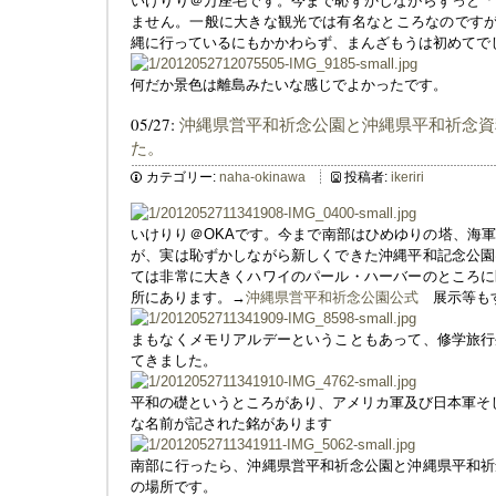
いけりり＠万座毛です。今まで恥ずかしながらずっと「
ません。一般に大きな観光では有名なところなのです
縄に行っているにもかかわらず、まんざもうは初めてで
何だか景色は離島みたいな感じでよかったです。
05/27:
沖縄県営平和祈念公園と沖縄県平和祈念資
た。
カテゴリー:
naha-okinawa
投稿者:
ikeriri
いけりり＠OKAです。今まで南部はひめゆりの塔、海
が、実は恥ずかしながら新しくできた沖縄平和記念公園
ては非常に大きくハワイのパール・ハーバーのところに
所にあります。→
沖縄県営平和祈念公園公式
展示等もす
まもなくメモリアルデーということもあって、修学旅行
てきました。
平和の礎というところがあり、アメリカ軍及び日本軍そ
な名前が記された銘があります
南部に行ったら、沖縄県営平和祈念公園と沖縄県平和祈
の場所です。