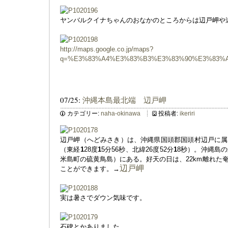
ヤンバルクイナちゃんのおなかのところからは辺戸岬や
http://maps.google.co.jp/maps?
q=%E3%83%A4%E3%83%B3%E3%83%90%E3%83%
07/25:
沖縄本島最北端 辺戸岬
カテゴリー:
naha-okinawa
投稿者:
ikeriri
辺戸岬（へどみさき）は、沖縄県国頭郡国頭村辺戸に属
（東経
1
28度
1
5分56秒、北緯26度52分
1
8秒）。沖縄島
米島町の硫黄鳥島）にある。好天の日は、22km離れた
辺戸岬
ことができます。→
実は暑さでダウン気味です。
石碑とかありました。