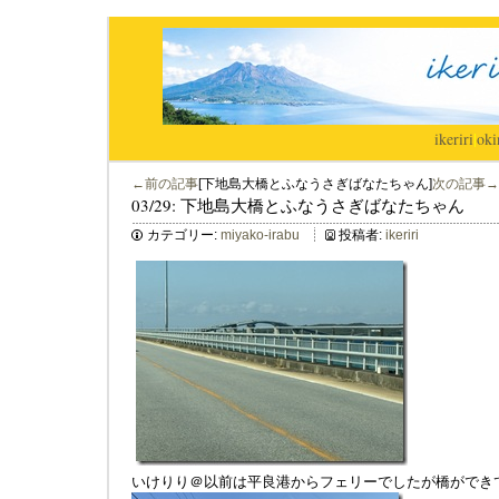
ikeriri
|
oki
←前の記事
[下地島大橋とふなうさぎばなたちゃん]
次の記事→
03/29: 下地島大橋とふなうさぎばなたちゃん
カテゴリー:
miyako-irabu
投稿者:
ikeriri
いけりり＠以前は平良港からフェリーでしたが橋ができ