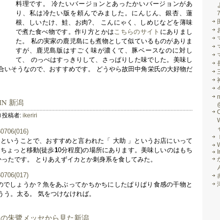
料理です。 冷たいバージョンとあったかいバージョンがあ
り、私は冷たい版を頼んでみました。にんじん、銀杏、蓮
根、しいたけ、鮭、お肉?、 こんにゃく、しめじなどを薄味
で煮た食べ物です。作り方とかは
こちらのサイト
にありまし
た。 私の実家の鹿児島にも煮物として似ているものがありま
すが、鹿児島版はすごく味が濃くて、豚ベースなのに対し
て、 のっぺはすっきりして、さっぱりした味でした。美味し
合いそうなので、おすすめです。 どうやら故田中角栄氏の大好物だ
IN 新潟
投稿者:
ikeriri
ゃーということで、おすすめと言われた「 大助 」というお店にいって
ちょっと移動(徒歩
1
0分程度)の場所にあります。美味しいのはもち
I
かったです。 とりあえずイカとか刺身系を食してみた。
いのでしょうか？魚をあぶってかちかちにしたぱりぱり食感の干物と
うう。太る。 気をつけなければ。
後の朱鷺メッセから見た新潟