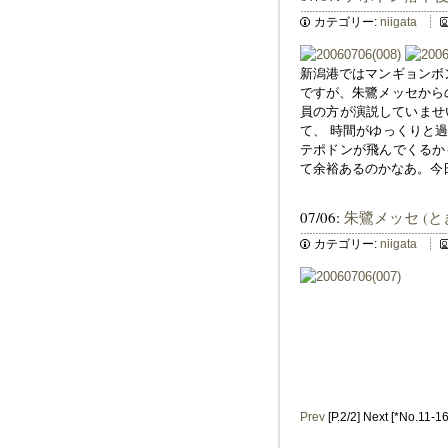
カテゴリー:
niigata
新潟港ではマンギョンボ
ですが、朱鷺メッセから
員の方が演説していませ
て、 時間がゆっくりと
テポドンが飛んでくるか
て余裕あるのかなあ。今
07/06:
朱鷺メッセ (と
カテゴリー:
niigata
Prev
[P.2/2] Next [*No.11-16