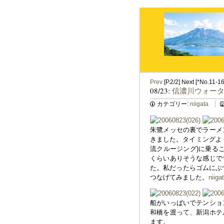
Prev
[P.2/2] Next [*No.11-16
08/23:
信濃川ウォー
カテゴリー:
niigata
朱鷺メッセの裏でラーメ
きました。タイミングよ
流クルージング)に乗るこ
くらいありそうな感じで
た。私だったらゴムにぶつ
つなげてみました。
niiga
船がいっぱいでテンショ
和橋を渡って、新潟ホテ
ます。