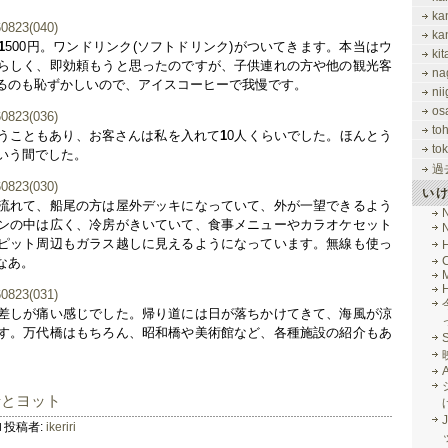
ka
ka
1
500円。ワンドリンク(ソフトドリンク)がついてきます。本当はウ
ki
らしく、即効頼もうと思ったのですが、子供連れの方や他の観光客
na
るのも恥ずかしいので、アイスコーヒーで我慢です。
nii
os
to
うこともあり、お客さんは私を入れて
1
0人くらいでした。ほんとう
tok
という間でした。
過
い
流れて、船尾の方は屋外デッキになっていて、外が一望できるよう
ンの中は広く、冷房がきいていて、食事メニューやカラオケセット
ピット周辺もガラス越しに見えるようになっています。無線も使っ
なあ。
M
差しが痛い感じでした。帰り道には日が落ちかけてきて、海風が涼
す。万代橋はもちろん、昭和橋や美術館など、各種施設の紹介もあ
船とヨット
J
投稿者:
ikeriri