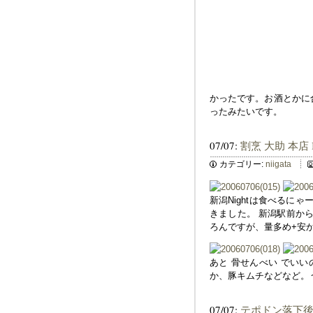
かったです。お酒とかに
ったみたいです。
07/07:
割烹 大助 本店 
カテゴリー:
niigata
新潟Nightは食べるに
きました。 新潟駅前から
ろんですが、量多め+安
あと 骨せんべい でい
か、豚キムチなどなど。
07/07:
テポドン落下