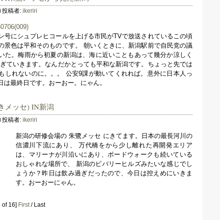
投稿者:
ikeriri
ン号にシュプレヒコールを上げる市民がTVで放送されているこの頃
の景色は平和そのものです。 朝いくときに、新潟駅前で自民党の議
いた。梅雨から初夏の新潟は、海に近いこともあって幾分か涼しく
過ぎていきます。なんだかとっても平和な新潟です。ちょっと先では
もしれないのに。。。 公安9課が動いてくれれば。意外に日本人っ
日は最終日です。おーおー。にゃん。
きメッセ) IN新潟
投稿者:
ikeriri
新潟の研修会場の 朱鷺メッセ にきてます。日本の最長河川の
信濃川下流にあり、 万代橋をから少し離れた再開発エリア
は、マリーナが川沿いにあり、ボードウォークも続いている
おしゃれな場所で、 新潟のビバリーヒルズみたいな感じでし
ょうか？昨日は飲み過ぎだったので、今日は控えめにいきま
す。おーおーにゃん。
 of 16]
First
/ Last