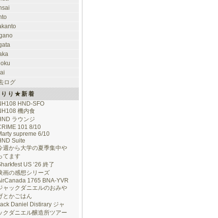
nsai
nto
takanto
gano
gata
aka
hoku
ai
去ログ
けりり★新着
NH108 HND-SFO
NH108 機内食
HND ラウンジ
CRIME 101 8/10
arty supreme 6/10
HND Suite
今週から大学の夏季集中や
ってます
Sharkfest US ‘26 終了
映画の感想シリーズ
AirCanada 1765 BNA-YVR
ジャックダニエルのおみや
げとかごはん
ack Daniel Distirary ジャ
ックダニエル醸造所ツアー