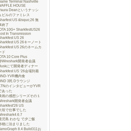
ame Terminal Nashville
WAFFLE HOUSE
Paura Deanというナッシ
ュビルのファミレス
harfest US &lsquo;26 無
事終了
IOTA 10G+ SharkfestUS26
ost In Transmission
harkfest US 26
Sharkfest US 26キーノート
Sharkfest US 26のネームカ
ード
OTA 10 Core Plus
@Wireshark開発者会議
Huskにて開発者ディナー
Sharkfest US ‘26会場到着
HND-YVR機内食
HND 3民 Dラウンジ
KTNのインタビューがYVR
であった
映画の感想シリーズその１
Wireshark開発者会議
harkfest'26 US
大垣で仕事でした
ireshark4.6.7
鹿児島 わかな で夕ご飯
赤穂に泊まりました
TamoGraph 8.4 Build311お