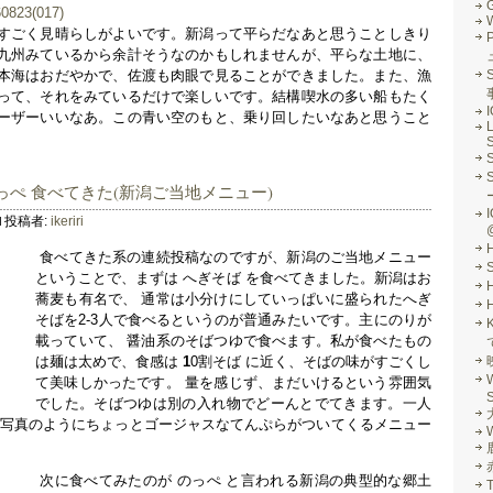
G
すごく見晴らしがよいです。新潟って平らだなあと思うことしきり
九州みているから余計そうなのかもしれませんが、平らな土地に、
本海はおだやかで、佐渡も肉眼で見ることができました。また、漁
S
って、それをみているだけで楽しいです。結構喫水の多い船もたく
ーザーいいなあ。この青い空のもと、乗り回したいなあと思うこと
L
S
のっぺ 食べてきた(新潟ご当地メニュー)
I
投稿者:
ikeriri
食べてきた系の連続投稿なのですが、新潟のご当地メニュー
ということで、まずは へぎそば を食べてきました。新潟はお
蕎麦も有名で、 通常は小分けにしていっぱいに盛られたへぎ
そばを2-3人で食べるというのが普通みたいです。主にのりが
載っていて、 醤油系のそばつゆで食べます。私が食べたもの
は麺は太めで、食感は
1
0割そば に近く、そばの味がすごくし
て美味しかったです。 量を感じず、まだいけるという雰囲気
S
でした。そばつゆは別の入れ物でどーんとでてきます。一人
 写真のようにちょっとゴージャスなてんぷらがついてくるメニュー
W
次に食べてみたのが のっぺ と言われる新潟の典型的な郷土