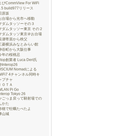
よびCommView For WiFi
7.5 build977リリース
田原坂
お台場から光市へ移動
マダムタッソーその３
マダムタッソー東京 その２
マダムタッソ東京＠お台場
長瀞寄居から秩父
三菱横浜みなとみらい館
神谷町から大阪仕事
今年の桜桃忌
ntop創業者 Luca Deri氏
@Interop26
OSCIUM Nomadによる
WiFi7 4チャンネル同時キ
ャプチャ
ＩＯＴＡ
WLAN Pi Go
nterop Tokyo 26
かごっま戻って騎射場での
んかた
赤穂で牡蠣たべたよ
津山城