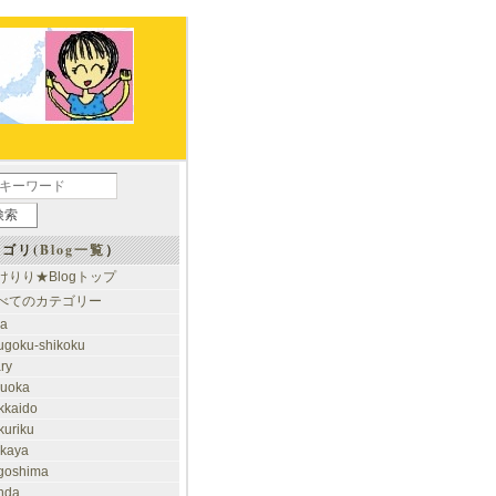
ゴリ(
Blog一覧
）
けりり★Blogトップ
べてのカテゴリー
ia
ugoku-shikoku
ary
kuoka
kkaido
kuriku
akaya
goshima
nda