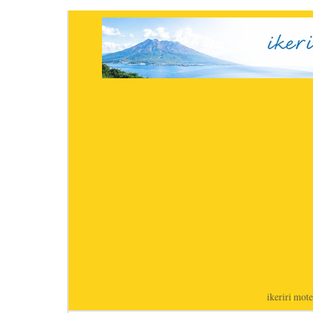
ikeriri
|
mote