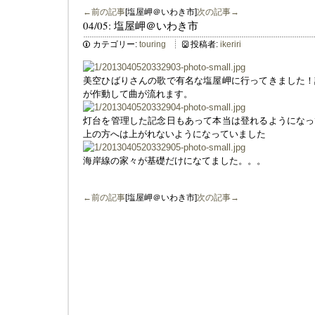
←前の記事
[塩屋岬＠いわき市]
次の記事→
04/05: 塩屋岬＠いわき市
カテゴリー:
touring
投稿者:
ikeriri
美空ひばりさんの歌で有名な塩屋岬に行ってきました！
が作動して曲が流れます。
灯台を管理した記念日もあって本当は登れるようになっ
上の方へは上がれないようになっていました
海岸線の家々が基礎だけになてました。。。
←前の記事
[塩屋岬＠いわき市]
次の記事→