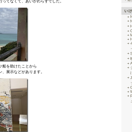
行ってなくて、あいかわらずでした。
い
M
ツ船を助けたことから
ン、展示などがあります。
J
G