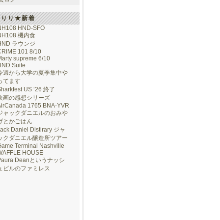
けりり★新着
NH108 HND-SFO
NH108 機内食
HND ラウンジ
CRIME 101 8/10
arty supreme 6/10
HND Suite
今週から大学の夏季集中や
ってます
Sharkfest US ‘26 終了
映画の感想シリーズ
AirCanada 1765 BNA-YVR
ジャックダニエルのおみや
げとかごはん
ack Daniel Distirary ジャ
ックダニエル醸造所ツアー
ame Terminal Nashville
WAFFLE HOUSE
Paura Deanというナッシ
ュビルのファミレス