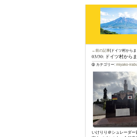
←前の記事
[ドイツ村からま
03/30: ドイツ村か
カテゴリー:
miyako-irab
いけりり＠シュレーダー