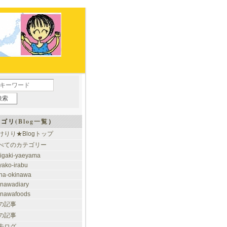
ゴリ(
Blog一覧
）
けりり★Blogトップ
べてのカテゴリー
higaki-yaeyama
yako-irabu
ha-okinawa
inawadiary
inawafoods
の記事
の記事
去ログ