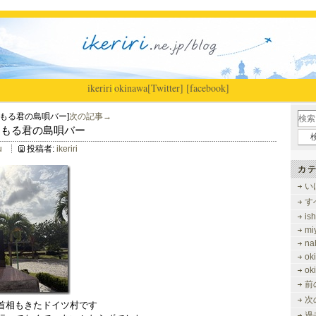
ikeriri
|
okinawa
[Twitter]
[facebook]
もる君の島唄バー]
次の記事→
らまもる君の島唄バー
u
投稿者:
ikeriri
カテ
い
す
is
mi
na
ok
ok
前
次
首相もきたドイツ村です
過