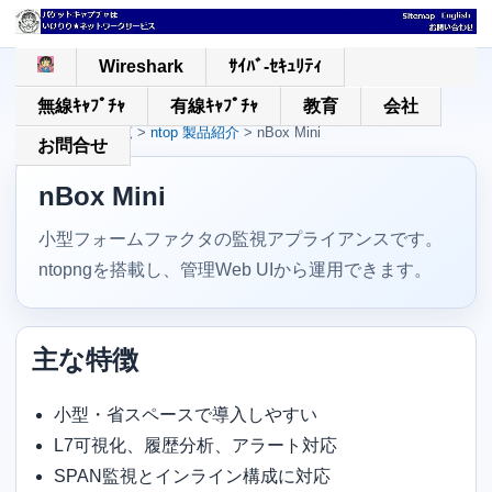
Wireshark
ｻｲﾊﾞ-ｾｷｭﾘﾃｨ
製品一覧へ戻る
|
公式ページ
無線ｷｬﾌﾟﾁｬ
有線ｷｬﾌﾟﾁｬ
教育
会社
ホーム
>
製品一覧
>
ntop 製品紹介
> nBox Mini
お問合せ
nBox Mini
小型フォームファクタの監視アプライアンスです。
ntopngを搭載し、管理Web UIから運用できます。
主な特徴
小型・省スペースで導入しやすい
L7可視化、履歴分析、アラート対応
SPAN監視とインライン構成に対応