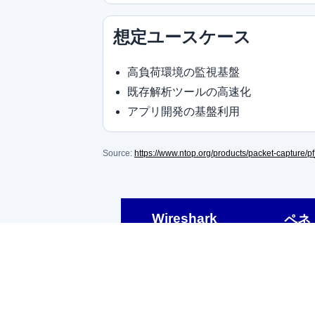
想定ユースケース
高負荷環境の監視基盤
既存解析ツールの高速化
アプリ開発の基盤利用
Source:
https://www.ntop.org/products/packet-capture/pf
Wireshark
ペネ
Wireshark 総合支援
Kali/Malw
Wireshark 教育
ペネトレシ
トラブルシュート
JIS T 8100
サイバーセキュリティ
ペンテスト
調査解析
ペネトレ機