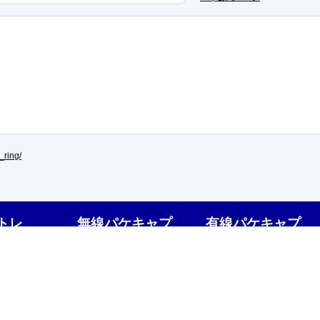
_ring/
トレ
無線パケキャプ
有線パケキャプ
areセミナ
WiFi6 IEEE802.11ax キャプ
1G/10G大容量パケット解析
チャ CommView
見える化IOTA
ョンテスト
2.4/5/6GHzスペアナ
1G/10G FPGAキャプ GPS
1-5-1:2023対応
Profishark
Chanalyzer6/EyePA
有線・光タップ／パケット
TamoGraph Pro
器販売