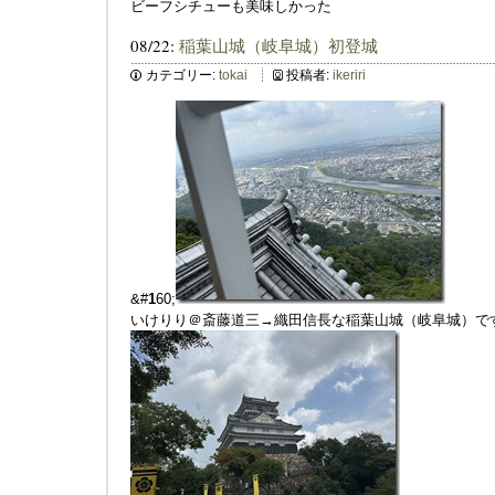
ビーフシチューも美味しかった
08/22:
稲葉山城（岐阜城）初登城
カテゴリー:
tokai
投稿者:
ikeriri
&#
1
60;
いけりり＠斎藤道三→織田信長な稲葉山城（岐阜城）で