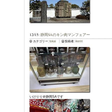
12/15:
静岡SAのキン肉マンフェアー
カテゴリー:
tokai
投稿者:
ikeriri
いけりり＠静岡SAです