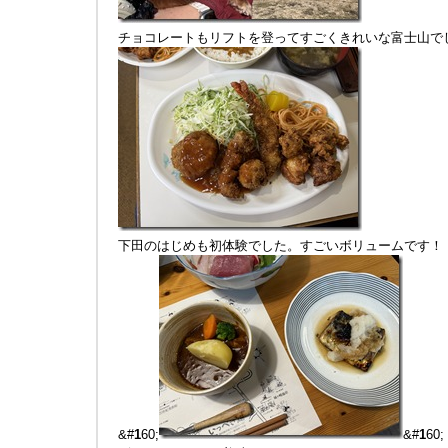
チョコレートもリフトを登ってすごくきれいな富士山で
下田のはじめも初体験でした。すごいボリュームです！
&#
1
60;
&#
1
60;