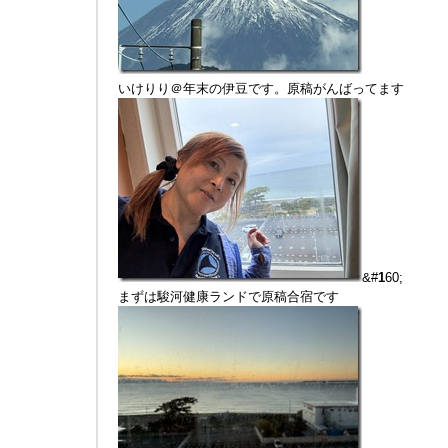
いけりり＠年末の伊豆です。原稿がんばってます
&#
1
60;
まずは駿河健康ランドで原稿合宿です