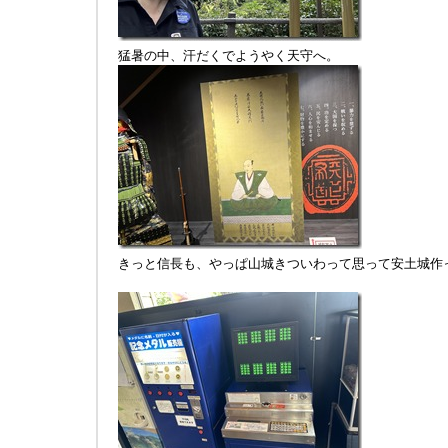
猛暑の中、汗だくでようやく天守へ。
きっと信長も、やっぱ山城きついわって思って安土城作