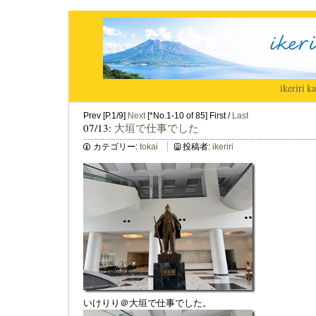
ikeriri
|
ka
Prev [P.1/9]
Next
[*No.1-10 of 85] First /
Last
07/13:
大垣で仕事でした
カテゴリー:
tokai
投稿者:
ikeriri
いけりり＠大垣で仕事でした。