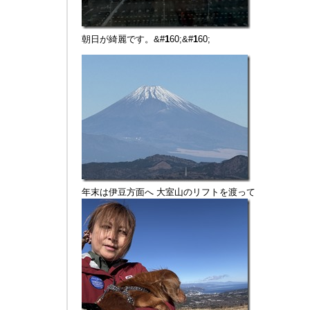
朝日が綺麗です。&#
1
60;&#
1
60;
年末は伊豆方面へ 大室山のリフトを渡って