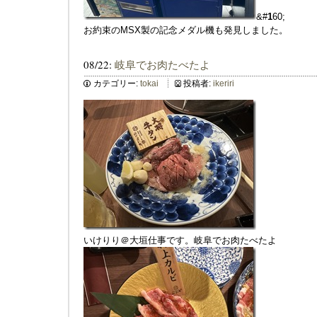
&#
1
60;
お約束のMSX製の記念メダル機も発見しました。
08/22:
岐阜でお肉たべたよ
カテゴリー:
tokai
投稿者:
ikeriri
いけりり＠大垣仕事です。岐阜でお肉たべたよ