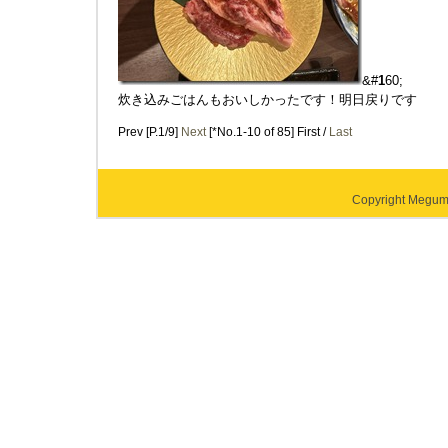
&#
1
60;
炊き込みごはんもおいしかったです！明日戻りです
Prev [P.1/9]
Next
[*No.1-10 of 85] First /
Last
Copyright Megumi