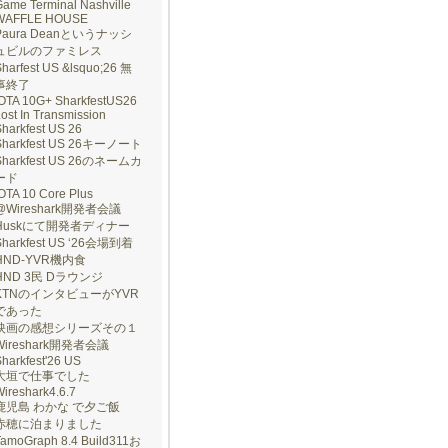
ame Terminal Nashville
WAFFLE HOUSE
Paura Deanというナッシ
ュビルのファミレス
harfest US &lsquo;26 無
事終了
IOTA 10G+ SharkfestUS26
ost In Transmission
harkfest US 26
Sharkfest US 26キーノート
Sharkfest US 26のネームカ
ード
OTA 10 Core Plus
@Wireshark開発者会議
Huskにて開発者ディナー
Sharkfest US ‘26会場到着
HND-YVR機内食
HND 3民 Dラウンジ
KTNのインタビューがYVR
であった
映画の感想シリーズその１
Wireshark開発者会議
harkfest'26 US
大垣で仕事でした
ireshark4.6.7
鹿児島 わかな で夕ご飯
赤穂に泊まりました
TamoGraph 8.4 Build311お