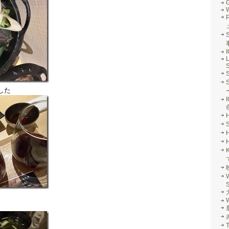
G
S
L
S
した
I
S
W