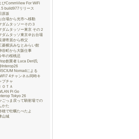
よびCommView For WiFi
7.5 build977リリース
田原坂
お台場から光市へ移動
マダムタッソーその３
マダムタッソー東京 その２
マダムタッソ東京＠お台場
長瀞寄居から秩父
三菱横浜みなとみらい館
神谷町から大阪仕事
今年の桜桃忌
ntop創業者 Luca Deri氏
@Interop26
OSCIUM Nomadによる
WiFi7 4チャンネル同時キ
ャプチャ
ＩＯＴＡ
WLAN Pi Go
nterop Tokyo 26
かごっま戻って騎射場での
んかた
赤穂で牡蠣たべたよ
津山城