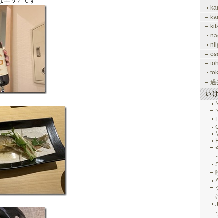
なエリアです
ka
ka
ki
na
nii
os
to
tok
過
い
M
J