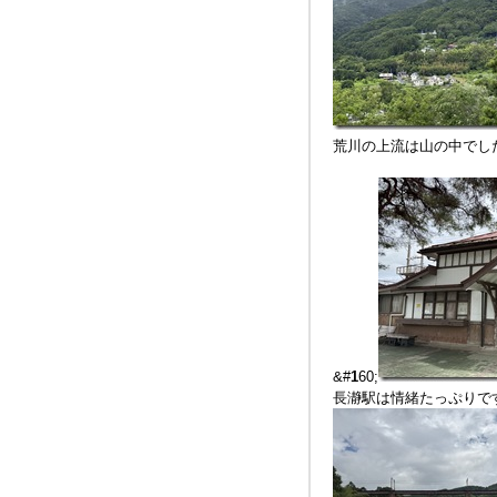
荒川の上流は山の中でし
&#
1
60;
長瀞駅は情緒たっぷりで