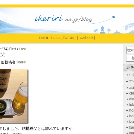
ikeriri
|
kanda
[Twitter]
[facebook]
f 74] First /
Last
秩父
投稿者:
ikeriri
カテ
い
す
as
ch
di
fu
ho
ho
iz
ka
泊しました。結構秩父とは離れていますが
ka