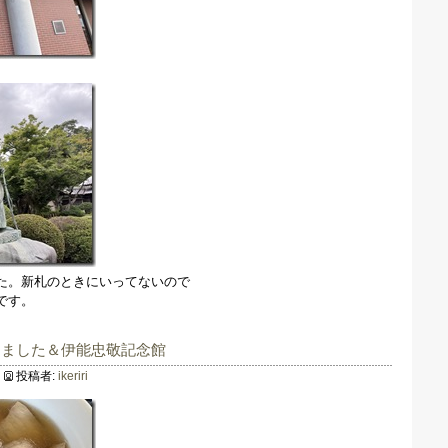
た。新札のときにいってないので
です。
きました＆伊能忠敬記念館
投稿者:
ikeriri