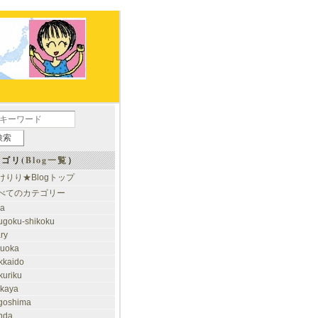
ゴリ(
Blog一覧
）
けりり★Blogトップ
べてのカテゴリー
ia
ugoku-shikoku
ary
kuoka
kkaido
kuriku
akaya
goshima
nda