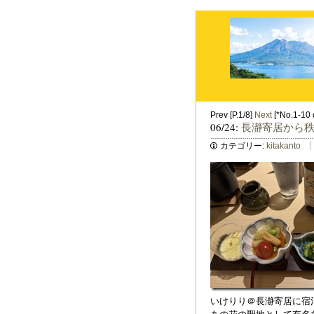
Prev [P.1/8]
Next
[*No.1-10 o
06/24:
長瀞寄居から
カテゴリー:
kitakanto
いけりり＠長瀞寄居に宿