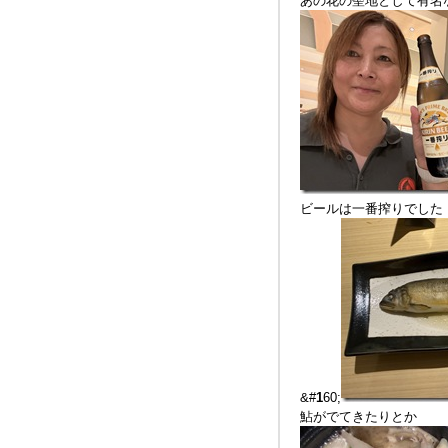
あの花の聖地として有名
ビールは一番搾りでした
&#
1
60;
鮎がでてきたりとか