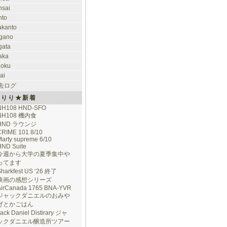
nsai
nto
takanto
gano
gata
aka
hoku
ai
去ログ
けりり★新着
NH108 HND-SFO
NH108 機内食
HND ラウンジ
CRIME 101 8/10
arty supreme 6/10
HND Suite
今週から大学の夏季集中や
ってます
Sharkfest US ‘26 終了
映画の感想シリーズ
AirCanada 1765 BNA-YVR
ジャックダニエルのおみや
げとかごはん
ack Daniel Distirary ジャ
ックダニエル醸造所ツアー