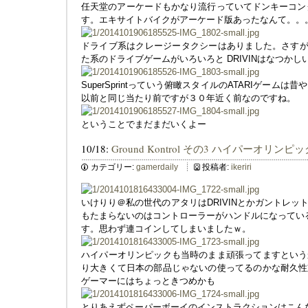
任天堂のアーケードもかなり流行っていてドンキーコン
す。エキサイトバイクがアーケード版あったなんて。。
ドライブ系はクレージータクシーはありました。さすが
た系のドライブゲームがいろいろと DRIVINはなつかし
SuperSprintっていう俯瞰スタイルのATARIゲー
以前と同じ当たり前ですが３０年近く前なのですね。
ということでまだまだいくよー
10/18:
Ground Kontrol その3 ハイパーオ
カテゴリー:
gamerdaily
投稿者:
ikeriri
いけりり＠私の世代のアタリはDRIVINとかガントレ
もたまらないのはコントローラーがハンドルになっている
す。思わず連コインしてしまいましたｗ。
ハイパーオリンピックも当時のまま頑張ってますという
り大きくて日本の部品じゃないの使ってるのかな耐久性
ゲーマーにはちょっときつめかも
とりあえずペーパーボーイのインストラクションはこん