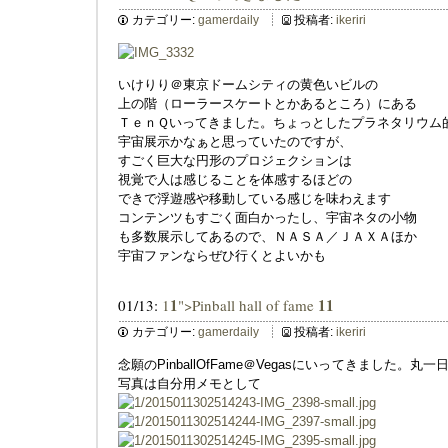
カテゴリー:
gamerdaily
投稿者:
ikeriri
いけりり＠東京ドームシティの黄色いビルの
上の階（ローラースケートとかあるところ）にある
ＴｅｎＱいってきました。ちょっとしたプラネタリウム
宇宙展示かなぁと思っていたのですが、
すごく巨大な円形のプロジェクションは
視覚で人は感じることを体感するほどの
できで浮遊感や移動している感じを味わえます
コンテンツもすごく面白かったし、宇宙ネタの小物
も多数展示してあるので、ＮＡＳＡ／ＪＡＸＡほか
宇宙ファンならぜひ行くとよいかも
1
1
1
01/13:
1
">Pinball hall of fame
カテゴリー:
gamerdaily
投稿者:
ikeriri
念願のPinballOfFame＠Vegasにいってきました
写真は自分用メモとして