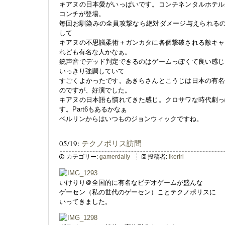
キアヌの日本愛がいっぱいです。コンチネンタルホテル
コンチが登場。
毎回お馴染みの全員攻撃なら絶対ダメージ与えられるの
して
キアヌの不思議柔術＋ガンカタに各個撃破される敵キャ
れども有名な人かなぁ。
銃声音でデッド判定できるのはゲームっぽくて良い感じ
いっきり強調していて
すごくよかったです。あきらさんとこうじは日本の有名
のですが、好演でした。
キアヌの日本語も慣れてきた感じ。クロサワな時代劇っ
す。Part6もあるかなぁ
ベルリンからはいつものジョンウィックですね。
05/19:
テクノポリス訪問
カテゴリー:
gamerdaily
投稿者:
ikeriri
いけりり＠全国的に有名なビデオゲームが盛んな
ゲーセン（私の世代のゲーセン）ことテクノポリスに
いってきました。