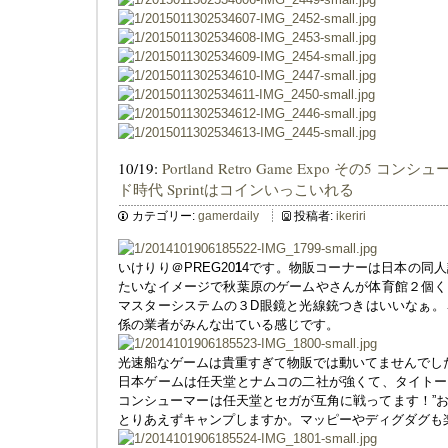
10/19:
Portland Retro Game Expo その5
ド時代 Sprintはコインいっこいれる
カテゴリー:
gamerdaily
投稿者:
ikeriri
いけりり＠PREG20
1
4です。物販コーナーは日本の同
たいなイメージで秋葉原のゲームやさんが体育館２個く
マスターシステムの３D眼鏡と光線銃つきはいいなぁ。
係の業者がみんな出ている感じです。
光速船なゲームは貴重すぎて物販では動いてませんでし
日本ゲームは任天堂とナムコの二社が強くて、タイトー
コンシューマーは任天堂とセガが互角に戦ってます！”
とりあえずキャンプしますか。マッピーやディグダグも