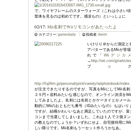
で、ワイヤフレームのスターウォーズ（これは小さい頃
筐体を見るのは初めてです。感涙もの）といっしょに
02/17:
Mii名刺でWiiリモコンがあたったよ
カテゴリー:
gamerdaily
投稿者:
ikeriri
いけりり＠からだ測定と役
アバターであるMiiが登
れで「
Wiiデジ
→
http://wii.com/jp/article
ブッ
http://fujifilm.jp/personal/print/variety/wiiphotobook/index
が注文できたりするのですが、写真をMiiにしてMii
２５円＋送料みたいな感じなので、オンライン決済をWi
してみましたよ。名刺には名前とかケータイとかメール
動的にWiiのおともだち番号（IDみたいなの）もはいり
ですが、結構かわいいなあと満足していたのですが、富士
コンまで当選してしまいました。これは１人で２個ヌン
の教えなのでしょうか？いずれにせよ、自宅接待用にWi
しい限りです。Mii名刺もう一セット作ろうかなあ。