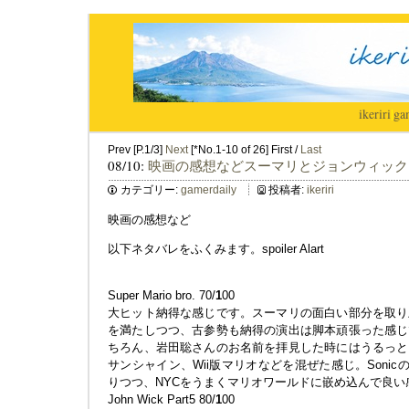
ikeriri
|
ga
Prev [P.1/3]
Next
[*No.1-10 of 26] First /
Last
08/10:
映画の感想などスーマリとジョンウィック
カテゴリー:
gamerdaily
投稿者:
ikeriri
映画の感想など
以下ネタバレをふくみます。spoiler Alart
Super Mario bro. 70/
1
00
大ヒット納得な感じです。スーマリの面白い部分を取り
を満たしつつ、古参勢も納得の演出は脚本頑張った感じ
ちろん、岩田聡さんのお名前を拝見した時にはうるっと
サンシャイン、Wii版マリオなどを混ぜた感じ。Sonic
りつつ、NYCをうまくマリオワールドに嵌め込んで良い
John Wick Part5 80/
1
00