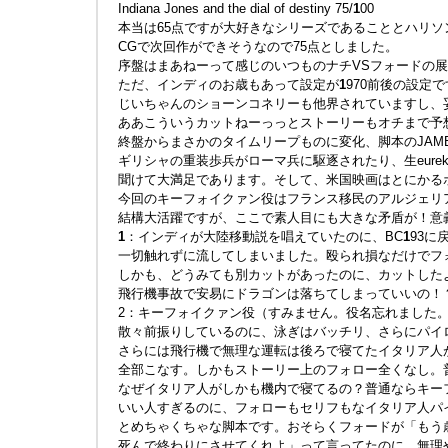
Indiana Jones and the dial of destiny 75/
1
00
本当は65点ですが大好きなシリーズであることとハリソ
CGで次回作ができそうなので75点としました。
序盤はまあねーって感じのいつものナチVSフォードの
ただ、インディのお歳もあって設定が
1
970前後の設定
じいちゃんのショーンコネリーも他界されていますし、
ああこういうカットねーっっとストーリーもオチまで予
終盤からまさかのタイムリープものに変化、脚本のJAM
ギリシャの重装歩兵がローマ兵に駆逐されたり、生eure
聞けて大満足であります。そして、米国映画はとにかる
今回のキーフォイクァン役はフランス移民のアルジェリ
結構大活躍ですが、ここで素人目にも大きな矛盾が！意
1
：インディが大陸移動説を唱えていたのに、BC
1
93に
一切触れずに流してしまいました。殴られ損なだけでフ
しかも、どうみても別カットがあったのに、カットした
飛行機事故で安易にドラゴンは落ちてしまっていいの！
2：キーフォイクァン役（すみません。役名忘れました
散々前振りしているのに、泳ぎはバッチリ、さらにパイロ
さらには飛行機で無理な運転は後ろで寝てたイタリア人
全部こなす。しかもストーリー上のフォロー全くなし。
なぜイタリア人がしかも機内で寝てるの？普通ならキー
いい人すぎるのに、フォローもセリフもなイタリア人パ
とめちゃくちゃな脚本です。おそらくフォードが「もう
死んで終わりにさせてくれよ」って言ってたのに、無理