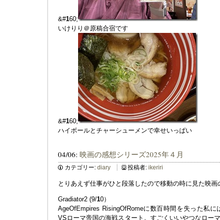
&#
1
60;
いけりり＠原稿合宿です
&#
1
60;
ハイボールとチャーシューメンで幸せいっぱい
04/06:
映画の感想シリーズ2025年４月
カテゴリー:
diary
投稿者:
ikeriri
とりあえず仕事がひと段落したので移動の時に見た映画
Gradiator2 (9/
1
0）
AgeOfEmpires RisingOfRomeに数百時間を
VSローマ帝国の海戦スタート。すごくいいやつなロー