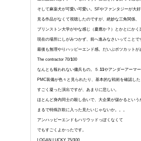
そして麻薬犬が可愛い可愛い。SFやファンタジーが大
見る作品がなくて視聴したのですが、絶妙な三角関係、
ブリンストン大学がやな感じ（慶應か？）とかとにかく
現在の場所にしがみつかず、前へ進みなさいってことで
最後も無理やりハッピーエンド感。だいぶボツカットが
The contractor 70/
1
00
なんとも報われない傭兵もの。５.
1
1
やアンダーアーマー
PMC装備が色々と見られたり、基本的な戦術を確認した
すごく凝った演出ですが、あまりに悲しい。
ほとんど身内同士の殺し合いで、大企業が儲かるという
まるで特殊詐欺に入った見たいじゃないか。。。
アンハッピーエンドもハリウッドっぽくなくて
でもすごくよかったです。
LOGAN LUCKY 75/
1
00