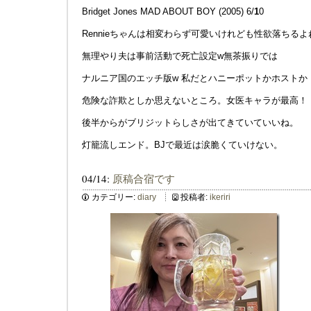
Bridget Jones MAD ABOUT BOY (2005) 6/
1
0
Rennieちゃんは相変わらず可愛いけれども性欲落ちる
無理やり夫は事前活動で死亡設定w無茶振りでは
ナルニア国のエッチ版w 私だとハニーポットかホストか
危険な詐欺としか思えないところ。女医キャラが最高！
後半からがブリジットらしさが出てきていていいね。
灯籠流しエンド。BJで最近は涙脆くていけない。
04/14:
原稿合宿です
カテゴリー:
diary
投稿者:
ikeriri