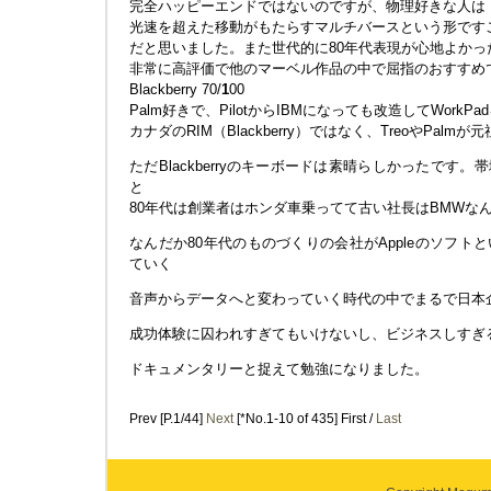
完全ハッピーエンドではないのですが、物理好きな人は
光速を超えた移動がもたらすマルチバースという形です
だと思いました。また世代的に80年代表現が心地よかっ
非常に高評価で他のマーベル作品の中で屈指のおすすめ
Blackberry 70/
1
00
Palm好きで、PilotからIBMになっても改造してWork
カナダのRIM（Blackberry）ではなく、TreoやPa
ただBlackberryのキーボードは素晴らしかったです
と
80年代は創業者はホンダ車乗ってて古い社長はBMWな
なんだか80年代のものづくりの会社がAppleのソフ
ていく
音声からデータへと変わっていく時代の中でまるで日本
成功体験に囚われすぎてもいけないし、ビジネスしすぎ
ドキュメンタリーと捉えて勉強になりました。
Prev [P.1/44]
Next
[*No.1-10 of 435] First /
Last