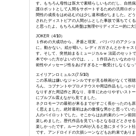
す。もちろん母性は医大で素晴らしいものだし、自然保
護ロボットとして人間をサポートするための汎用ロボッ
間性の成長をはめ込むのは少し違和感がしました。どう
されたディストピアの人間がふとした事故で落ちてくる
と思ったよ。もちろん終盤は無理やりディズニー的に大
JOKER（4/
1
0）
１作めの大成功から、矛盾と現実、バリバリのアクショ
に。動かない。絵が暗い。レディガガさんとかキャス
す。そして、突然始まるミュージカルｗ 法廷のセット
本でやった方がよいのでは。。。１作目みたいなわかり
術性やメッセージ性をあげすぎると一般受けしなくなっ
エイリアンロミュルス(7.5/
1
0)
この系統は嫌いなジャンルですが見る映画がなくて視聴
ろん、コブナントやプロメテウスや周辺作品もしっかり
なりすぎた周辺作と異なり、非常にわかりやすいストー
にブルブル震えながら見てました。
ネクロモーフの最初が来るまでがすごく長かったのも原
く思えました。絶対最初はあの傲慢な男かと思っていた
人のパイロットでした。そこからはお約束のシーン前回
楽しめました。歴代作品を見ているとなるほどとさせる
楽しかったです。ルークのAIが入ると急にタイラント
です。アンドロイドの欠損シーンなどもお約束でありま