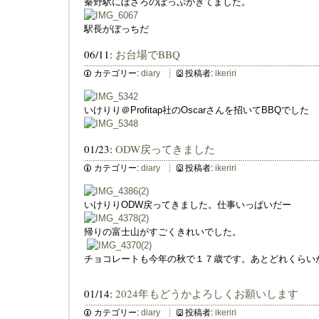
秦野駅にぼざろのぽっぷがきてました。
駅長がぼっちだ
06/11:
お台場でBBQ
カテゴリー:
diary
投稿者:
ikeriri
いけりり＠Profitap社のOscarさんを招いてBBQでした
01/23:
ODW戻ってきました
カテゴリー:
diary
投稿者:
ikeriri
いけりりODW戻ってきました。仕事いっぱいだー
帰りの富士山がすごくきれいでした。
チョコレートも今年の秋で１７歳です。あとどれくらい
01/14:
2024年もどうかよろしくお願いします
カテゴリー:
diary
投稿者:
ikeriri