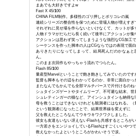
まあでも大好きですよw
Fast X 45/
1
00
CHINA FILM制作。多様性のゴリ押しとポリコレの嵐
連続シリーズの整合性を保つために登場人物が増えすぎ
それぞれに見せ場を作らないといけなくて、カットが多
人物ドラマがだらだら長く続いて後半にアクションが集
アクションは思わず笑ってしまうような強烈なCG加工
シーケンスを作った脚本の人はCGならではの表現で面
ありきたりになってしまって、結局死んだのかなぁと
ん。
このまま次回作もやっちゃう流れでつらたん。
Flash 85/
1
00
量産型Marvelということで飽き飽きしてみていたのです
監督も脚本もその辺をわかってるのか、非常に面白かっ
またなんでもかんでも全部マルチバースで片付けるのね
シュタインズゲートやタイムリープ、不可避な結末、世
シュレティンガーの猫など、アインシュタインも納得な
母を救うことはできないけれども観測者にはなれる。（
という観測者になったことで、結果世界線を変えずに
父を救えたところなんてウキウキワクワクしました。
彼女も友達もいない冴えないFlashも共感するところが
一方若さをエンジョイしているFlashはすごくいいやつ
救えなかったよというところがかわいそうで涙。