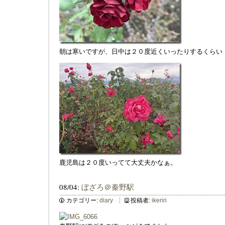
朝は寒いですが、日中は２０度近くいったりするくらい
鹿児島は２０度いってて大丈夫かなぁ。
08/04:
ぼざろ＠秦野駅
カテゴリー:
diary
投稿者:
ikeriri