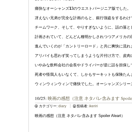
痛快なオーシャンズ
1
3のウエストバージニア版でした。
冴えない兄弟が完全な計画のもと、銀行強盗をするわけ
チームワーク、そして、やりすぎないように、話の落と
計画されていて、どんどん種明かしされつつアメリカの
進んでいくのが「カントリーロード」と共に爽快に流れ
アリバイも思わず笑ってしまうような片付け方で、皮肉
いやみな飲料会社の会長やドライバーが逆に話を担保し
死者や怪我人もいなくて、しかもサーキットも保険たん
ウィンウィンウィンで痛快でした。オーシャンズシリー
10/25:
映画の感想（注意 ネタバレ含みます Spoiler A
カテゴリー:
diary
投稿者:
ikeriri
映画の感想（注意 ネタバレ含みます Spoiler Aleart）