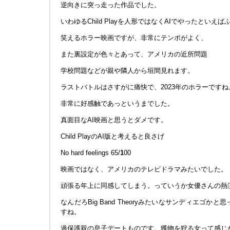
逆向きに突っ走った作品でした。
いわゆるChild Playを人形ではなくAIでやったといえ
笑えるホラー映画ですが、非常にテンポがよく、
また裏設定が色々とあって、アメリカの近所問題
学校問題などが親や隣人から垣間見れます。
ラストバトルはさすがに痛快で、2023年のホラーですね
非常に好感触であっというまでした。
真面目なAI映画と思うとダメです。
Child PlayのAI版と考えると良さげ
No hard feelings 65/
1
00
映画ではなく、アメリカのテレビドラマみたいでした。
頑張る年上に同感してしまう。っていうか女優さんの熱
なんだろBig Band Theoryみたいなサンディエゴ
すね。
過保護親の息子デートものです。獲物を狩る女って感じ