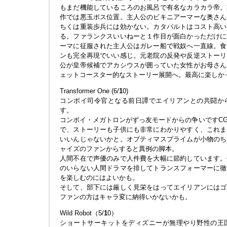
もまだ機能しているころのお風呂で有名なカラカラ帝。
作では悪玉ボス位置。主人公のビキニアーマーな奥さん
ちくは重装歩兵には効かない。カタパルトはコスト高い
る。ファランクスいいねーと１作目が面白かっただけに
ーマに征服された主人公はガレー船で戦奴へ一直線。食
ンも完全再現でいい感じ。元老院の反発や反逆ストーリ
公が皇帝候補でアカシウスが囲っていた女性がお母さん
ェットコースター的なストーリー展開へ。最高に楽しか
Transformer One (6/
1
0)
コンボイ司令官となる前日譚でエイリアンとの共闘か
す。
コンボイ・メガトロンがずっ友モードからの争いですC
で、ストーリーも子供にも非常にわかりやすく、これま
いいんじゃないかと。オプティマスプライムが小物のち
ャイズのファンからすると異例の脚本。
人間不在で声優のみで人件費を大幅に節約しています。
のいらない人間ドラマを排してトランスフォーマーに徹
を楽しむのにはよいかも。
そして、部下には厳しく見栄をはってエイリアンにはゴ
ファンの方はキャラ変に納得いかないかも。
Wild Robot（5/
1
0）
ショートサーキットをディズニーが無理やり野性の王