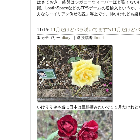
はさておき、終盤はシガニーウィーバーほど強くない
躍。LostInSpaceなどのFPSゲームの逆輸入とい
力ならエイリアン倒せる説」浮上です。怖いけれども楽
1
1
1
11/16:
1
月だけどバラ咲いてます">
月だけどバ
カテゴリー:
diary
投稿者:
ikeriri
いけりり＠本当に日本は亜熱帯みたいで１１月だけれど