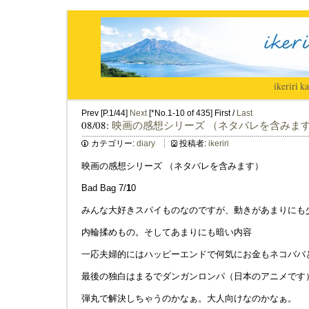
ikeriri
|
ka
Prev [P.1/44]
Next
[*No.1-10 of 435] First /
Last
08/08:
映画の感想シリーズ （ネタバレを含みま
カテゴリー:
diary
投稿者:
ikeriri
映画の感想シリーズ （ネタバレを含みます）
Bad Bag 7/
1
0
みんな大好きスパイものなのですが、動きがあまりにも
内輪揉めもの。そしてあまりにも暗い内容
一応夫婦的にはハッピーエンドで何気にお金もネコババ
最後の独白はまるでダンガンロンパ（日本のアニメです
弾丸で解決しちゃうのかなぁ。大人向けなのかなぁ。