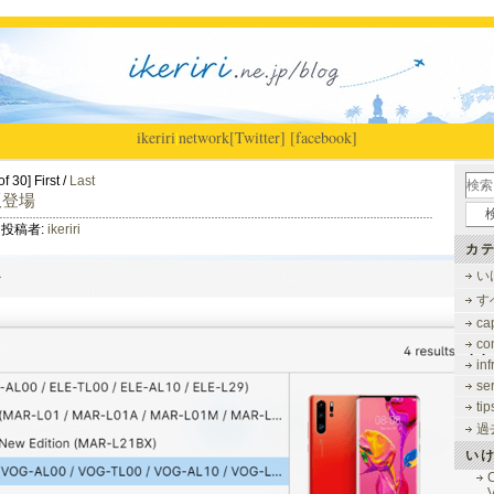
ikeriri
|
network
[Twitter]
[facebook]
f 30] First /
Last
新版登場
投稿者:
ikeriri
カテ
い
す
ca
co
inf
se
tip
過
い
V