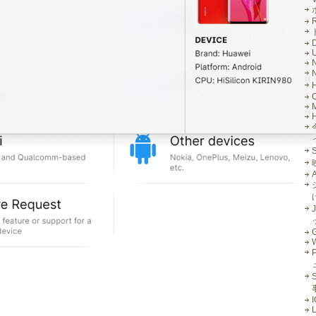
R
M
J
G
S
L