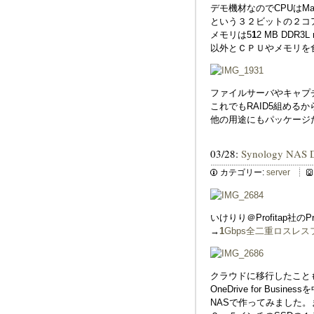
デモ機材なのでCPUはMarvell
という３２ビットの２コ
メモリは5
1
2 MB DDR
以外とＣＰＵやメモリを
ファイルサーバやキャプ
これでもRAID5組める
他の用途にもパッケージ
03/28:
Synology NA
カテゴリー:
server
いけりり＠Profitap社
→
1
Gbps全二重ロスレスフ
クラウドに移行したこと
OneDrive for Bus
NASで作ってみました