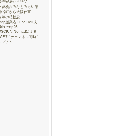
長瀞寄居から秩父
三菱横浜みなとみらい館
神谷町から大阪仕事
今年の桜桃忌
ntop創業者 Luca Deri氏
@Interop26
OSCIUM Nomadによる
WiFi7 4チャンネル同時キ
ャプチャ