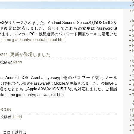
S
I
 2024v3がリリースされました。Android Second Space及びiOS
1
5.8.3及
ド復元に対応しました。合わせてこれらの変更はPasswordKit
されています。スマホ・PC・仮想通貨のパスワード回復ツールに活用いた
riri.ne.jp/security/penetrationtool.html
itの2024年更新が登場しました
投稿者:
ikeriri
S
, Android, iOS, Acrobat, yescrypt他のパスワード復元ツール
W
ensicおよびモバイル版のPasswareKit Mobileが更新されました。今回GPU
とともにApple A9/A9x iOS
1
5.7.8にも対応しました。ご相談
ri.ne.jp/security/passwarekit.html
EFCON
投稿者:
ikeriri
す。コロナ以前は