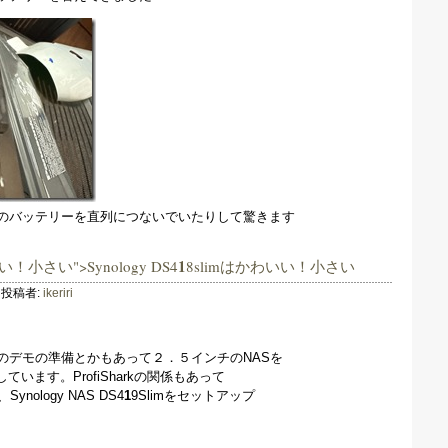
型のバッテリーを直列につないでいたりして驚きます
1
い！小さい">Synology DS4
8slimはかわいい！小さい
投稿者:
ikeriri
opのデモの準備とかもあって２．５インチのNASを
います。ProfiSharkの関係もあって
ynology NAS DS4
1
9Slimをセットアップ