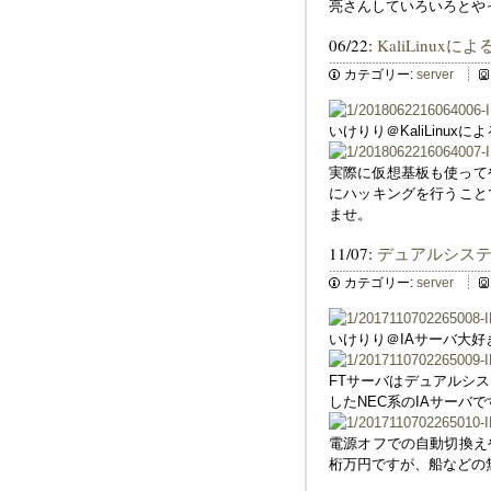
亮さんしていろいろとや
06/22:
KaliLinu
カテゴリー:
server
いけりり＠KaliLin
実際に仮想基板も使ってや
にハッキングを行うこと
ませ。
11/07:
デュアルシス
カテゴリー:
server
いけりり＠IAサーバ大
FTサーバはデュアルシ
したNEC系のIAサー
電源オフでの自動切換え
桁万円ですが、船などの