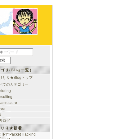
ゴリ(
Blog一覧
）
けりり★Blogトップ
べてのカテゴリー
pturing
nsulting
rastructure
rver
s
去ログ
けりり★新着
CTP@Packet Hacking
illage