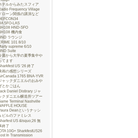
ホテルからみたスフィア
adio Frequency Village
ドローン関係の講演など
DEFCON34
UA SFO-LAS
NH108 HND-SFO
NH108 機内食
HND ラウンジ
CRIME 101 8/10
arty supreme 6/10
HND Suite
今週から大学の夏季集中や
ってます
Sharkfest US ‘26 終了
映画の感想シリーズ
AirCanada 1765 BNA-YVR
ジャックダニエルのおみや
げとかごはん
ack Daniel Distirary ジャ
ックダニエル醸造所ツアー
ame Terminal Nashville
WAFFLE HOUSE
Paura Deanというナッシ
ュビルのファミレス
harfest US &lsquo;26 無
事終了
IOTA 10G+ SharkfestUS26
ost In Transmission