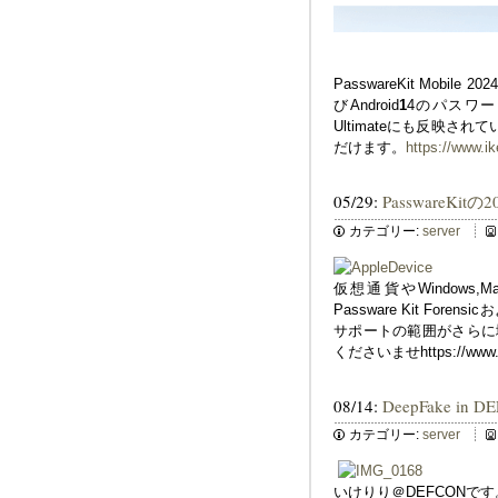
PasswareKit Mobile
びAndroid
1
4のパスワー
Ultimateにも反映
だけます。
https://www.ike
05/29:
PasswareK
カテゴリー:
server
仮想通貨やWindows,Mac
Passware Kit For
サポートの範囲がさらに増えた
くださいませhttps://www.ikeri
08/14:
DeepFake in D
カテゴリー:
server
いけりり＠DEFCONで