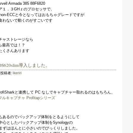
 Armada 385 88F6820
ア１．３GHｚのプロセッサで、
3L non-ECCと今となってはおもちゃグレードですが
食わないで動くのがすごいです
チャストレージなら
から最高では！？
たくさんあります
S DS620slim導入しました。
投稿者:
ikeriri
のProfiSharkと連携して PC なしでキャプチャー取れるのはもちろん、
ルキャプチャ Profitapシリーズ
もあるのでバックアップ体制をとるようにして
inessを中心としたバックアップ体制をSynologyの
。まずはほんとに小さいのでびっくりしました。