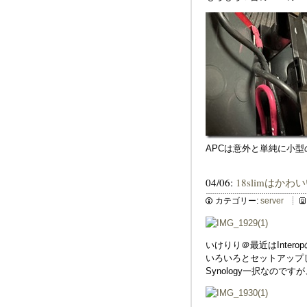
APCは意外と単純に小
04/06:
18slimはかわい
カテゴリー:
server
いけりり＠最近はInter
いろいろとセットアップして
Synology一択なのですが、S