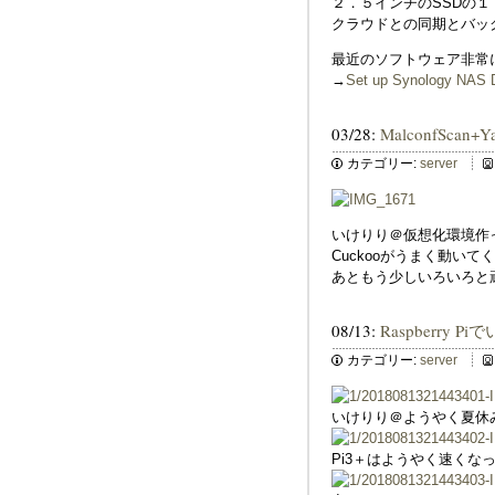
２．５インチのSSDの
クラウドとの同期とバッ
最近のソフトウェア非常
→
Set up Synology NAS D
03/28:
MalconfScan
カテゴリー:
server
いけりり＠仮想化環境作
Cuckooがうまく動い
あともう少しいろいろと
08/13:
Raspberry
カテゴリー:
server
いけりり＠ようやく夏休みと
Pi3＋はようやく速くな