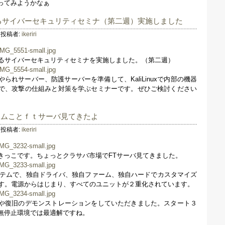
ってみようかなぁ
xによるサイバーセキュリティセミナ（第二週）実施しました
投稿者:
ikeriri
uxによるサイバーセキュリティセミナを実施しました。（第二週）
られサーバー、防護サーバーを準備して、KaliLinuxで内部の機器
で、攻撃の仕組みと対策を学ぶセミナーです。ぜひご検討ください
テムことｆｔサーバ見てきたよ
投稿者:
ikeriri
好きっこです。ちょっとクラサバ市場でFTサーバ見てきました。
ステムで、独自ドライバ、独自ファーム、独自ハードでカスタマイズ
バです。電源からはじまり、すべてのユニットが２重化されています。
や復旧のデモンストレーションをしていただきました。スタート３
無停止環境では最適解ですね。