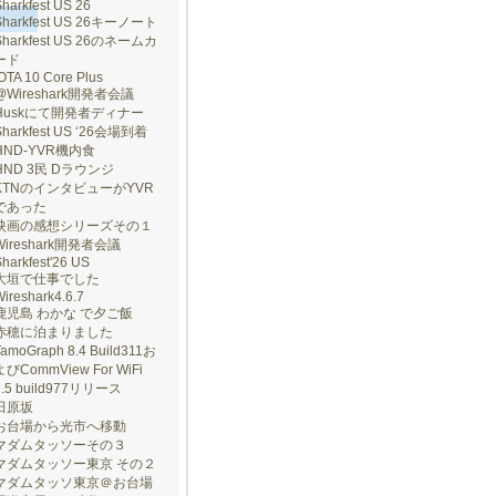
harkfest US 26
Sharkfest US 26キーノート
Sharkfest US 26のネームカ
ード
OTA 10 Core Plus
@Wireshark開発者会議
Huskにて開発者ディナー
Sharkfest US ‘26会場到着
HND-YVR機内食
HND 3民 Dラウンジ
KTNのインタビューがYVR
であった
映画の感想シリーズその１
Wireshark開発者会議
harkfest'26 US
大垣で仕事でした
ireshark4.6.7
鹿児島 わかな で夕ご飯
赤穂に泊まりました
TamoGraph 8.4 Build311お
よびCommView For WiFi
7.5 build977リリース
田原坂
お台場から光市へ移動
マダムタッソーその３
マダムタッソー東京 その２
マダムタッソ東京＠お台場