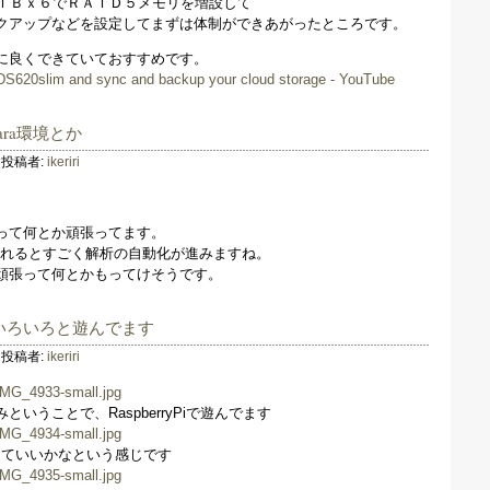
１ＴＢｘ６でＲＡＩＤ５メモリを増設して
クアップなどを設定してまずは体制ができあがったところです。
に良くできていておすすめです。
S620slim and sync and backup your cloud storage - YouTube
+Yara環境とか
投稿者:
ikeriri
って何とか頑張ってます。
てくれるとすごく解析の自動化が進みますね。
頑張って何とかもってけそうです。
 Piでいろいろと遊んでます
投稿者:
ikeriri
いうことで、RaspberryPiで遊んでます
っていいかなという感じです