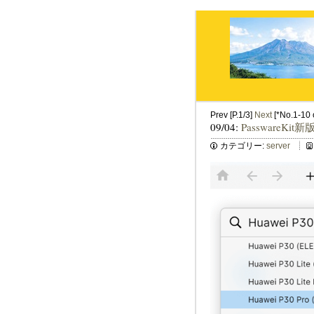
Prev [P.1/3]
Next
[*No.1-10 o
09/04:
PasswareKit
カテゴリー:
server