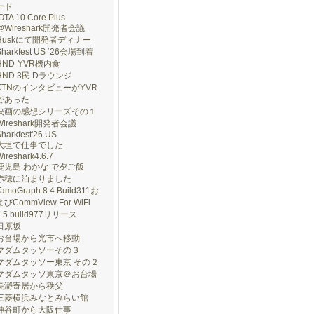
ード
OTA 10 Core Plus
@Wireshark開発者会議
Huskにて開発者ディナー
Sharkfest US ‘26会場到着
HND-YVR機内食
HND 3民 Dラウンジ
KTNのインタビューがYVR
であった
映画の感想シリーズその１
Wireshark開発者会議
harkfest'26 US
大垣で仕事でした
ireshark4.6.7
鹿児島 わかな で夕ご飯
赤穂に泊まりました
TamoGraph 8.4 Build311お
よびCommView For WiFi
7.5 build977リリース
田原坂
お台場から光市へ移動
マダムタッソーその３
マダムタッソー東京 その２
マダムタッソ東京＠お台場
長瀞寄居から秩父
三菱横浜みなとみらい館
神谷町から大阪仕事