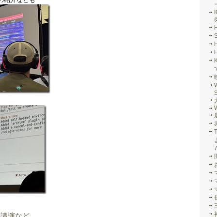
I
S
W
の講演など