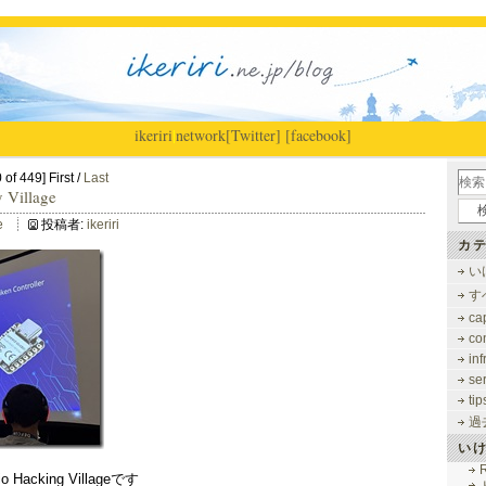
ikeriri
|
network
[Twitter]
[facebook]
of 449] First /
Last
 Village
e
投稿者:
ikeriri
カテ
い
す
ca
co
inf
se
tip
過
い
R
Hacking Villageです