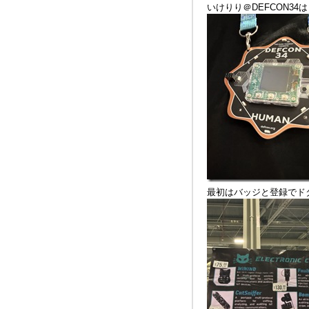
いけりり＠DEFCON34
最初はバッジと登録でド