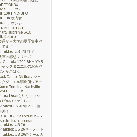
ドローン関係の講演など
DEFCON34
UA SFO-LAS
NH108 HND-SFO
NH108 機内食
HND ラウンジ
CRIME 101 8/10
arty supreme 6/10
HND Suite
今週から大学の夏季集中や
ってます
Sharkfest US ‘26 終了
映画の感想シリーズ
AirCanada 1765 BNA-YVR
ジャックダニエルのおみや
げとかごはん
ack Daniel Distirary ジャ
ックダニエル醸造所ツアー
ame Terminal Nashville
WAFFLE HOUSE
Paura Deanというナッシ
ュビルのファミレス
harfest US &lsquo;26 無
事終了
IOTA 10G+ SharkfestUS26
ost In Transmission
harkfest US 26
Sharkfest US 26キーノート
Sharkfest US 26のネームカ