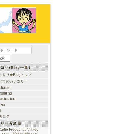
ゴリ(
Blog一覧
）
けりり★Blogトップ
べてのカテゴリー
pturing
nsulting
rastructure
rver
s
去ログ
けりり★新着
adio Frequency Village