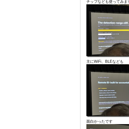
チップなども使ってみま
主にWiFi、BLEなども
面白かったです