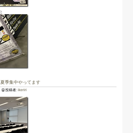
た
の夏季集中やってます
投稿者:
ikeriri