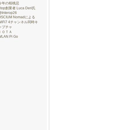
今年の桜桃忌
ntop創業者 Luca Deri氏
@Interop26
OSCIUM Nomadによる
WiFi7 4チャンネル同時キ
ャプチャ
ＩＯＴＡ
WLAN Pi Go