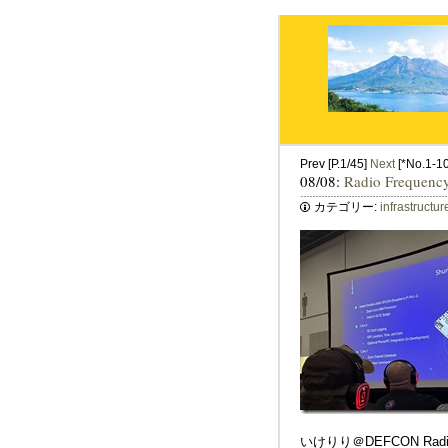
Prev [P.1/45]
Next
[*No.1-10 
08/08:
Radio Frequency
カテゴリー:
infrastructur
いけりり＠DEFCON Radio 