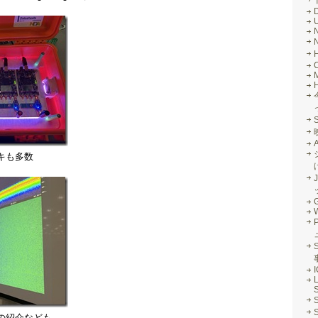
M
キも多数
J
G
S
L
S
の紹介なども