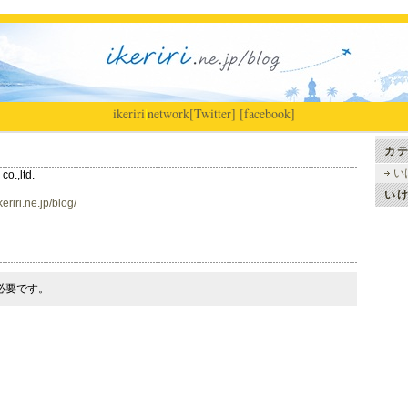
ikeriri
|
network
[Twitter]
[facebook]
カテ
い
co.,ltd.
い
eriri.ne.jp/blog/
必要です。