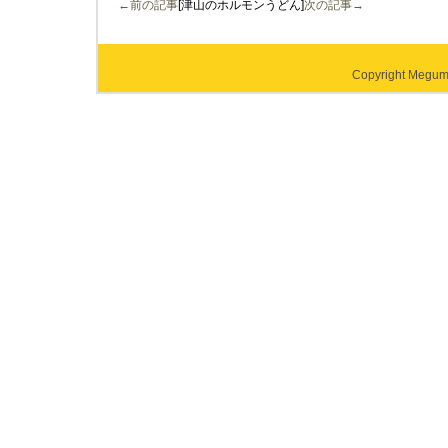
←前の記事
[津山のホルモンうどん]
次の記事→
Copyright Megumi