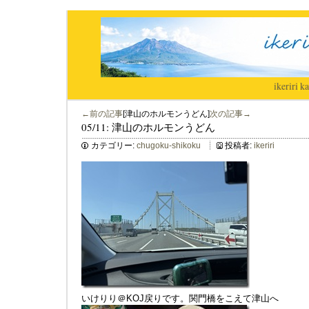
ikeriri
|
ka
←前の記事
[津山のホルモンうどん]
次の記事→
05/11: 津山のホルモンうどん
カテゴリー:
chugoku-shikoku
投稿者:
ikeriri
いけりり＠KOJ戻りです。関門橋をこえて津山へ