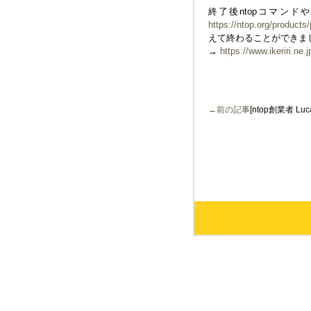
終了後ntopコマンド
https://ntop.org/products
えて終わることができま
→
https://www.ikeriri.ne.
←前の記事
[ntop創業者 Luca