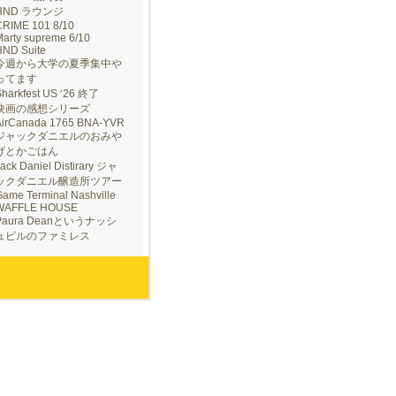
HND ラウンジ
CRIME 101 8/10
arty supreme 6/10
HND Suite
今週から大学の夏季集中や
ってます
Sharkfest US ‘26 終了
映画の感想シリーズ
AirCanada 1765 BNA-YVR
ジャックダニエルのおみや
げとかごはん
ack Daniel Distirary ジャ
ックダニエル醸造所ツアー
ame Terminal Nashville
WAFFLE HOUSE
Paura Deanというナッシ
ュビルのファミレス