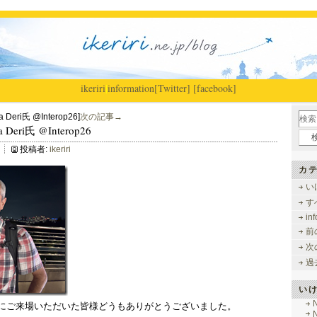
ikeriri
|
information
[Twitter]
[facebook]
 Deri氏 @Interop26]
次の記事→
 Deri氏 @Interop26
投稿者:
ikeriri
カテ
い
す
in
前
次
過
い
弊社ブースにご来場いただいた皆様どうもありがとうございました。