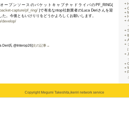
やオープンソースのパケットキャプチャドライバのPF_RING(
/packet-capture/pf_ring/
)で有名なntop社創業者のLuca Deriさんを迎
M
した。今後ともいけりりをどうかよろしくお願いします。
jp/develop/
 Deri氏 @Interop26]
次の記事→
J
G
Copyright Megumi Takeshita,
ikeriri network service