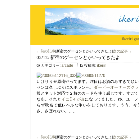
ikeriri
|
ga
←前の記事
[新宿のゲーセンとかいってきたよ]
次の記事→
05/12: 新宿のゲーセンとかいってきたよ
カテゴリー:
arcade
投稿者:
ikeriri
いけりり＠原稿やってます。昨日はお酒のみすぎて頭い
センは久しぶりにスポランへ。
ダービーオーナーズクラ
報とネット対応で２枚のカードを使う感じです。すごく
なあ。それと
イニD４が改
になってました。ゆ、ユーノ
らず秋名で低レベルな争いをしております。うう。今
さ、さぼれない。。。
←前の記事
[新宿のゲーセンとかいってきたよ]
次の記事→