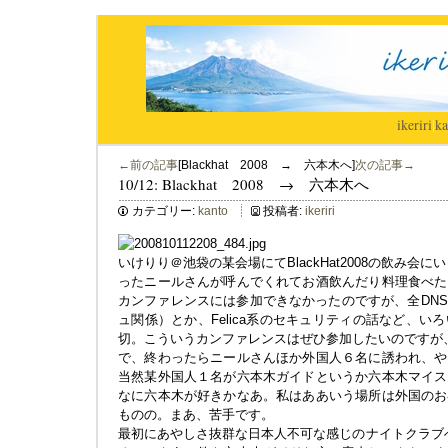
ikeriri
|
ka
←前の記事
[Blackhat 2008 → 六本木へ]
次の記事→
10/12: Blackhat 2008 → 六本木へ
カテゴリー:
kanto
投稿者:
ikeriri
いけりり＠池袋の某会場にてBlackHat2008の飲み会にい
ったニールさんが呼んでくれてお酒飲んだり料理食べた
カンファレンスには参加できなかったのですが、全DN
ュ関係）とか、Felica系のセキュリティの話など、
切。こういうカンファレンスはぜひ参加したいのですが
で、終わったらニールさんほか外国人６名に誘われ、や
当然某外国人１名が六本木ガイドというか六本木マイス
なに六本木が好きかなあ。私はああいう場所は外国のお
ものの。まあ、苦手です。
最初にあやしさ抜群な日本人不可な感じのナイトクラブへ。