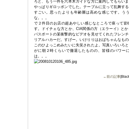
ろと、もう一件を六本木ガイドな方に案内してもらいま
やっぱりギロッポンでした。テーブルに立って乱舞する
すごい。思ったよりも年齢層は高めな感じです。う
な。。。
で２件目のお店の超あやしい感じなところで座って皆
す。ドイチェな方とか、CIA関係の方（エラーイ）と
パスポートの某衝撃的なビデオを見せてくれたフレンチ
リアルハカーだ。すげー。いけりりはおばちゃんなもの
このひよっこめみたいに失笑されたよ。写真いろいろと
がに朝２時くらいで撤退したものの、皆様のパワー
は。。。
←前の記事
[Bl