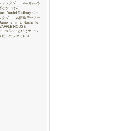
ジャックダニエルのおみや
げとかごはん
ack Daniel Distirary ジャ
ックダニエル醸造所ツアー
ame Terminal Nashville
WAFFLE HOUSE
Paura Deanというナッシ
ュビルのファミレス