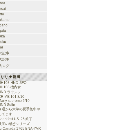
nda
nsai
nto
takanto
gano
gata
aka
hoku
ai
の記事
の記事
去ログ
けりり★新着
NH108 HND-SFO
NH108 機内食
HND ラウンジ
CRIME 101 8/10
arty supreme 6/10
HND Suite
今週から大学の夏季集中や
ってます
Sharkfest US ‘26 終了
映画の感想シリーズ
AirCanada 1765 BNA-YVR