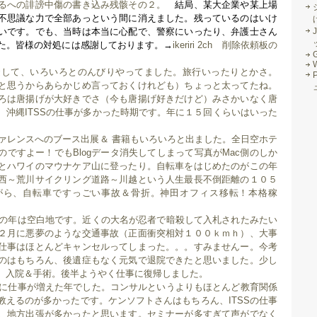
るへの誹謗中傷の書き込み残骸その２。
結局、某大企業や某上場
不思議な力で全部あっという間に消えました。残っているのはいけ
いです。でも、当時は本当に心配で、警察にいったり、弁護士さん
J
た。皆様の対処には感謝しております。→
ikeriri 2ch 削除依頼板の
G
待避して、いろいろとのんびりやってました。旅行いったりとかさ。
と思うからあらかじめ言っておくけれども）ちょっと太ってたね。
ろは唐揚げが大好きでさ（今も唐揚げ好きだけど）みさかいなく唐
、沖縄ITSSの仕事が多かった時期です。年に１５回くらいはいった
ファレンスへのブース出展＆ 書籍もいろいろと出ました。全日空ホテ
ですよー！でもBlogデータ消失してしまって写真がMac側のしか
とハワイのマウナケア山に登ったり。自転車をはじめたのがこの年
西～荒川サイクリング道路～川越という人生最長不倒距離の１０５
がら、自転車ですっごい事故＆骨折。神田オフィス移転！本格稼
、この年は空白地です。近くの大名が忍者で暗殺して入札されたみたい
２月に悪夢のような交通事故（正面衝突相対１００ｋｍｈ）、大事
仕事はほとんどキャンセルってしまった。。。すみませんー。今考
のはもちろん、後遺症もなく元気で退院できたと思いました。少し
。入院＆手術。後半ようやく仕事に復帰しました。
格的に仕事が増えた年でした。コンサルというよりもほとんど教育関係
教えるのが多かったです。ケンソフトさんはもちろん、ITSSの仕事
、地方出張が多かったと思います。セミナーが多すぎて声がでなく