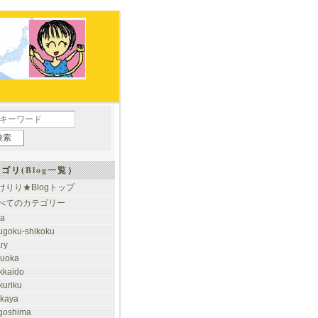
ゴリ(
Blog一覧
）
けりり★Blogトップ
べてのカテゴリー
ia
ugoku-shikoku
ary
kuoka
kkaido
kuriku
akaya
goshima