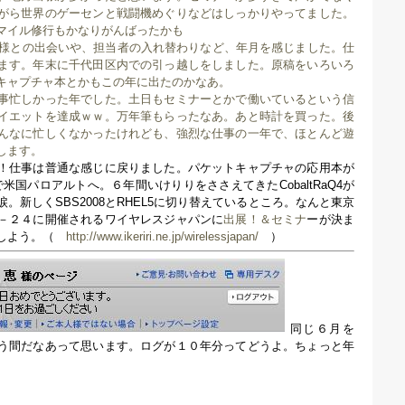
がら世界のゲーセンと戦闘機めぐりなどはしっかりやってました。
マイル修行もかなりがんばったかも
お客様との出会いや、担当者の入れ替わりなど、年月を感じました。仕
ます。年末に千代田区内での引っ越しをしました。原稿をいろいろ
キャプチャ本とかもこの年に出たのかなあ。
事忙しかった年でした。土日もセミナーとかで働いているという信
イエットを達成ｗｗ。万年筆もらったなあ。あと時計を買った。後
んなに忙しくなかったけれども、強烈な仕事の一年で、ほとんど遊
します。
！仕事は普通な感じに戻りました。パケットキャプチャの応用本が
'09で米国パロアルトへ。６年間いけりりをささえてきたCobaltRaQ4が
。新しくSBS2008とRHEL5に切り替えているところ。なんと東京
－２４に開催されるワイヤレスジャパンに
出展！＆セミナ
ーが決ま
うしよう。（
http://www.ikeriri.ne.jp/wirelessjapan/
）
同じ６月を
う間だなあって思います。ログが１０年分ってどうよ。ちょっと年