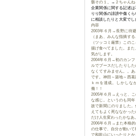
骸その１
、→
２ちゃんね
企業関係に関する記述は
りり関係の誹謗中傷くら
に相談したりと大変でし
内容
2003年６月→長野に
（まあ、みんな指摘する
（ツッコミ厳禁）このこ
揚げ食べてました。また
気がします。
2004年６月→初のカン
ルでブースだしたりしたの
なくてすみません。。あ
です。神田～築地～西葛
ｋｍを達成。しかしな
働！！
2005年６月→えっと
な感じ。というのも同年
故で新聞にのりました。
えてもよく死ななかった
だけ人生変わったかなあ
2006年６月→また本
の仕事で、自分が動いて
で和歌山にいったりとか