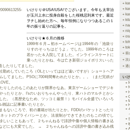
ka
ka
いけりり＠USA!USA!でございます。今年も太宰治
ka
が玉川上水に投身自殺をした桜桃忌到来です。最近
ki
ヲチし始めた方へ、毎年恒例になりつつあるこの１
na
年の振り返りの記事を。
nii
os
いけりり★６月の推移
to
1999年６月→初ホームページは1994年の「池袋り
tok
りすのそっちはどうよ」でした。1999年のころは
前
若かった＆入院してました。インラインスケートに
次
乗ったりとかね、今は亡き新宿ジョイポリスいった
造したりしてました。
過
会社勤めしていたころ（OLといってはほど遠いですが）ショートヘア
い
ムしてました。PSOに700時間奪われたりとか。。。（まだ完鉄が
OVE。
レしたりしたのもこのあたりが限界かなあ。東京ゲームショーでデジキ
やったりとか、I'sのいおりちゃんやったり、東ハトのマルチとかシ
した。（黒歴史なため、ツッコミ厳禁！）モバイル全盛でいろいろ
M
ル雑誌に記事書いたりとか。
後まもないころで、初の書籍が出たりとか。FDDIのパケットとったり
ーネットのプライバシーとか、法規制ができてきたのもこの頃でし
のが珍しいこともあって、２ちゃんねるで誹謗中傷や個人情報の書き込
などにも大変でした。 →
２ちゃんねるへの誹謗中傷の書き込み残