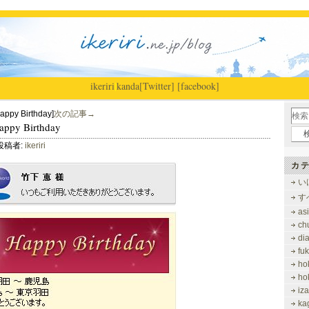
ikeriri
|
kanda
[Twitter]
[facebook]
py Birthday]
次の記事→
py Birthday
投稿者:
ikeriri
カテ
い
す
as
ch
di
fu
ho
ho
iz
ka