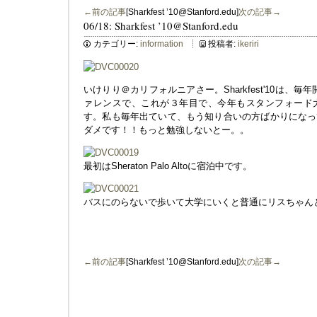
←前の記事
[Sharkfest ’10@Stanford.edu]
次の記事→
06/18: Sharkfest ’10@Stanford.edu
カテゴリー:
information
投稿者:
ikeriri
いけりり＠カリフォルニアさー。Sharkfest'10は、毎年
ァレンスで、これが３年目で、今年もスタンフォード
す。私も毎年出ていて、もう知り合いの方ばかりになっ
ダメです！！もっと勉強しないとー。。
最初はSheraton Palo Altoに宿泊中です。
バスにのらないで歩いて大学にいくと普通にリスちゃん
←前の記事
[Sharkfest ’10@Stanford.edu]
次の記事→