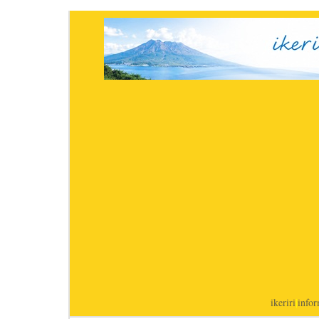
ikeriri
|
infor