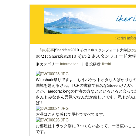
ikeriri
|
infor
←前の記事
[Sharkfest2010 その２＠スタンフォード大学]
次の
06/21: Sharkfest2010 その２＠スタンフォード大
カテゴリー:
information
投稿者:
ikeriri
Wireshark祭りですよ。もうパケットオタな人ばかり
国境を越えるさね。TCPの書籍で有名なStevenさんや、
とか、aerocrack-ngの作者の方などといろいろと会って話
さんもみなさん元気でなんだか嬉しいです。私もがん
ば！
お昼はこんな感じで屋外で食べてます。
お部屋はトラック別に３つくらいあって、一番広いここ
です。