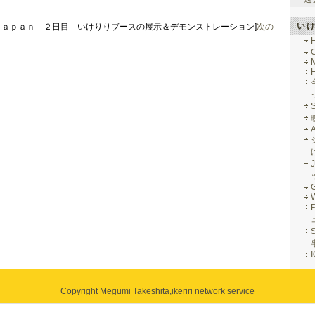
い
 Ｊａｐａｎ ２日目 いけりりブースの展示＆デモンストレーション]
次の
M
J
G
S
Copyright Megumi Takeshita,
ikeriri network service