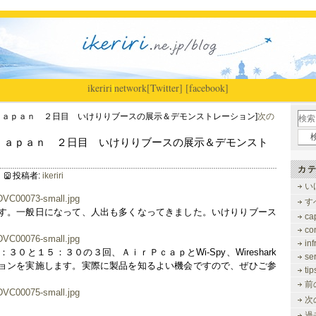
ikeriri
|
network
[Twitter]
[facebook]
 Ｊａｐａｎ ２日目 いけりりブースの展示＆デモンストレーション]
次の
ＥＣ Ｊａｐａｎ ２日目 いけりりブースの展示＆デモンスト
カテ
投稿者:
ikeriri
い
す
す。一般日になって、人出も多くなってきました。いけりりブース
ca
co
inf
０と１５：３０の３回、ＡｉｒＰｃａｐとWi-Spy、Wireshark
se
ョンを実施します。実際に製品を知るよい機会ですので、ぜひご参
tip
前
次
過