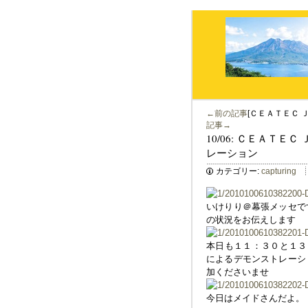
←前の記事
[ＣＥＡＴＥＣ
記事→
10/06: ＣＥＡＴ
レーション
カテゴリー:
capturing
いけりり＠幕張メッセで
の状況をお伝えします
本日も１１：３０と１３：３
によるデモンストレーシ
加くださいませ
今日はメイドさんだよ。