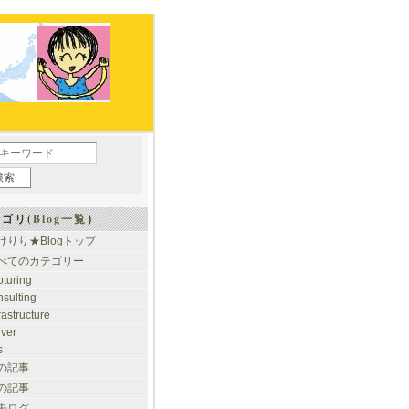
ゴリ(
Blog一覧
）
けりり★Blogトップ
べてのカテゴリー
pturing
nsulting
rastructure
rver
s
の記事
の記事
去ログ