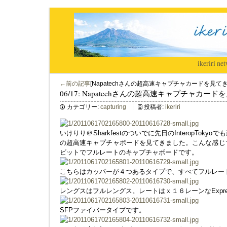
ikeriri
|
net
←前の記事
[Napatechさんの超高速キャプチャカードを見てき
06/17: Napatechさんの超高速キャプチャカー
カテゴリー:
capturing
投稿者:
ikeriri
いけりり＠Sharkfestのついでに先日のInteropTokyo
の超高速キャプチャボードを見てきました。こんな感じで、１０
ビットでフルレートのキャプチャボードです。
こちらはカッパーが４つあるタイプで、すべてフルレー
レングスはフルレングス。レートはｘ１６レーンなExpres
SFPファイバータイプです。