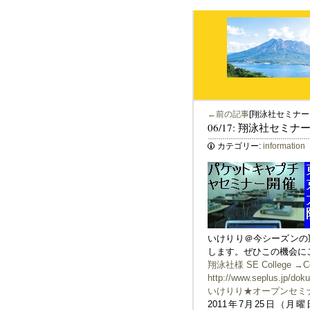
←前の記事
[翔泳社セミナ
06/17: 翔泳社セ
カテゴリー:
information
いけりり＠今シーズンの
します。ぜひこの機会に
翔泳社様 SE College →
http://www.seplus.jp/do
いけりり★オープンセミ
2011年7月25日（月