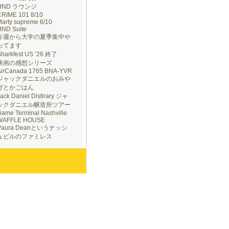
HND ラウンジ
CRIME 101 8/10
arty supreme 6/10
HND Suite
今週から大学の夏季集中や
ってます
Sharkfest US ‘26 終了
映画の感想シリーズ
AirCanada 1765 BNA-YVR
ジャックダニエルのおみや
げとかごはん
ack Daniel Distirary ジャ
ックダニエル醸造所ツアー
ame Terminal Nashville
WAFFLE HOUSE
Paura Deanというナッシ
ュビルのファミレス