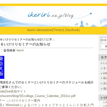
ikeriri
|
information
[Twitter]
[facebook]
ー＆いけりりセミナーのお知らせ]
次の記事→
ミナー＆いけりりセミナーのお知らせ
投稿者:
ikeriri
カテ
い
す
in
前
翔泳社さんでのセミナーといけりりセミナーのスケジュールを紹介
次
ご参加ください。
過
CodeZine告知サイト
kushuzemi/blog/SEcollege_Course_Calendar_2011ss.pdf
い
ナー →いけりりセミナー案内
曜日）
Wiresharkによるパケットキャプチャとトレンド分析入門