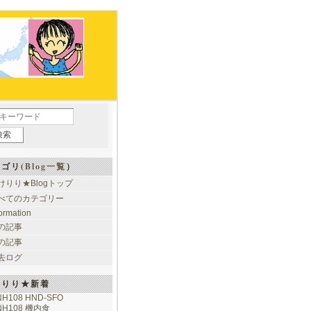
ゴリ(
Blog一覧
）
けりり★Blogトップ
べてのカテゴリー
formation
の記事
の記事
去ログ
けりり★新着
NH108 HND-SFO
NH108 機内食