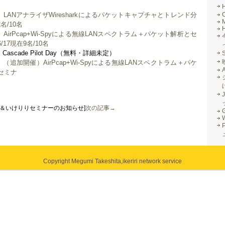
）
LANアナライザWiresharkによるパケットキャプチャとトレンド分
M
2名/10名
）
AirPcap+Wi-Spyによる無線LANスペクトラム＋パケット解析とセ
/17現在9名/10名
ascade Pilot Day（無料・詳細未定）
）
（追加開催）AirPcap+Wi-Spyによる無線LANスペクトラム＋パケ
セミナ
J
ー＆いけりりセミナーのお知らせ]
次の記事→
G
Copyright Megumi Takeshita,
ikeriri network service