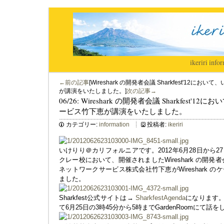
ikeriri
|
infor
←前の記事
[Wireshark の開発者会議 Sharkfest'1
が講演をいたしました。]
次の記事→
06/26: Wireshark の開発者会議 Sharkfes
ービス竹下恵が講演をいたしました。
カテゴリー:
information
投稿者:
ikeriri
いけりり＠カリフォルニアです。2012年6月28日から
クレー校において、開催されましたWireshark の開発者会
ネットワークサービス株式会社竹下恵がWireshark 
ました。
Sharkfest公式サイトは→
SharkfestAgenda
になります。W
て6月25日の3時45分から5時までGardenRoomにて話