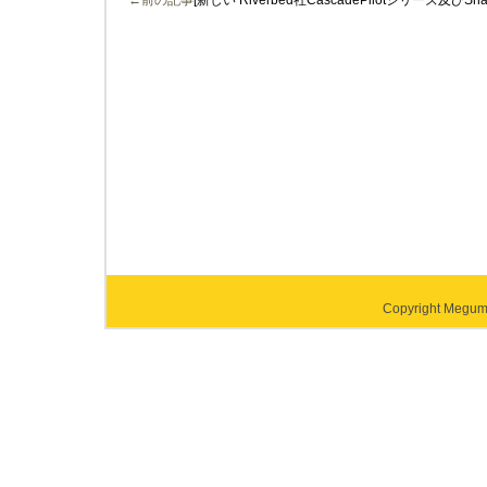
←前の記事
[新しい Riverbed社CascadePilotシリーズ及びSha
Copyright Megumi