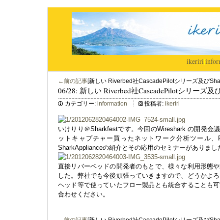
ikeriri
|
infor
←前の記事
[新しい Riverbed社CascadePilotシリーズ及びSha
06/28: 新しい Riverbed社CascadePilotシリーズ及
カテゴリー:
information
投稿者:
ikeriri
いけりり＠Sharkfestです。今回のWireshark の開発
ットキャプチャー買ったネットワーク分析ツール、Riverb
SharkApplianceの紹介とその応用のセミナーがありま
直接リバーベッドの開発者のもとで、様々な利用形態や
した。弊社でも今後頑張っていきますので、どうかよろ
ヘッド等で使っていたフロー製品とも統合することも可
合わせください。