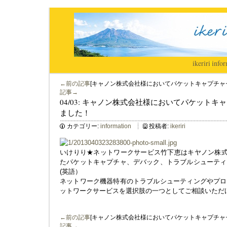
ikeriri
|
infor
←前の記事
[キャノン株式会社様においてパケットキャプチャセ
記事→
04/03: キャノン株式会社様においてパケットキ
ました！
カテゴリー:
information
投稿者:
ikeriri
いけりり★ネットワークサービス竹下恵はキヤノン株式会社様
たパケットキャプチャ、デバック、トラブルシューティ
(英語）
ネットワーク機器特有のトラブルシューティングやプロ
ットワークサービスを選択肢の一つとしてご相談いただ
←前の記事
[キャノン株式会社様においてパケットキャプチャセ
記事→