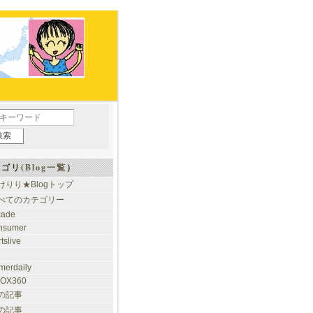
ゴリ(
Blog一覧
）
けりり★Blogトップ
べてのカテゴリー
cade
nsumer
tslive
merdaily
OX360
の記事
の記事