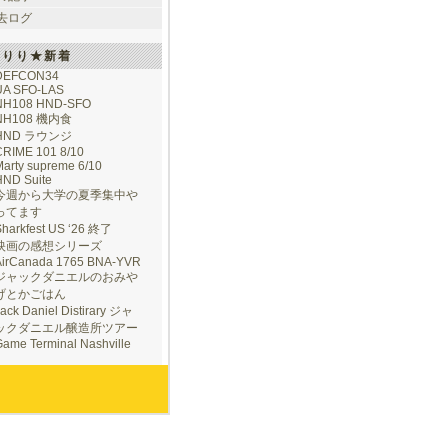
去ログ
けりり★新着
DEFCON34
UA SFO-LAS
NH108 HND-SFO
NH108 機内食
HND ラウンジ
CRIME 101 8/10
arty supreme 6/10
HND Suite
今週から大学の夏季集中や
ってます
Sharkfest US ‘26 終了
映画の感想シリーズ
AirCanada 1765 BNA-YVR
ジャックダニエルのおみや
げとかごはん
ack Daniel Distirary ジャ
ックダニエル醸造所ツアー
ame Terminal Nashville