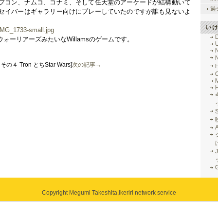
プコン、ナムコ、コナミ、そして任天堂のアーケードが結構動いて
過
セイバーはギャラリー向けにプレーしていたのですが誰も見ないよ
い
ウォーリアーズみたいなWillamsのゲームです。
ol その４ Tron とちStar Wars]
次の記事→
M
J
G
Copyright Megumi Takeshita,
ikeriri network service