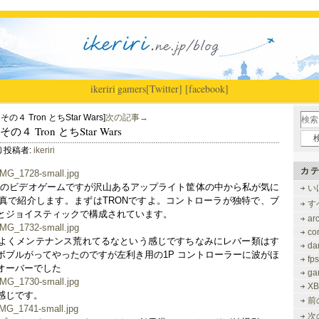
ikeriri
|
gamers
[Twitter]
[facebook]
ol その４ Tron とちStar Wars]
次の記事→
ol その４ Tron とちStar Wars
投稿者:
ikeriri
カテ
ntrolのビデオゲームですが沢山あるアップライト筐体の中から私が気に
い
真で紹介します。まずはTRONですよ。コントローラが独特で、ブ
す
とジョイスティックで構成されています。
ar
co
よくメンテナンス荒れてるなという感じですちなみにレバー類はす
dar
ボブルがってやったのですが左利き用の1P コントローラーに波がほ
fps
オーバーでした
ga
XB
感じです。
前
次